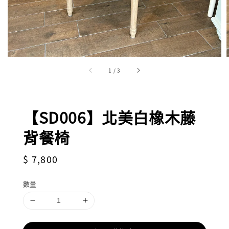
1
/
3
【SD006】北美白橡木藤
背餐椅
Regular
$ 7,800
price
數量