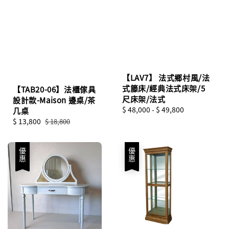
【LAV7】 法式鄉村風/法
式籐床/經典法式床架/5
【TAB20-06】法櫃傢具
尺床架/法式
設計款-Maison 邊桌/茶
Regular
$ 48,000
-
$ 49,800
几桌
price
Sale
$ 13,800
Regular
$ 18,800
price
price
優惠
優惠