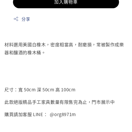
加入購物車
分享
材料選用美國白橡木，密度相當高，耐磨損，常被製作成樂
器和釀酒的橡木桶。
尺寸：寬 50cm 深 50cm 高 100cm
此款絕版精品手工家具數量有限售完為止，門市展示中
購買請加客服 LINE： @org8971m