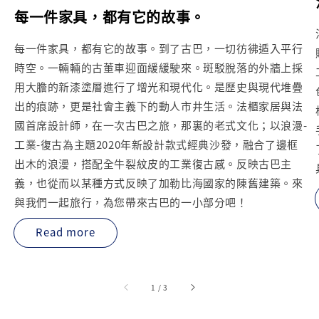
每一件家具，都有它的故事。
每一件家具，都有它的故事。到了古巴，一切彷彿遁入平行
時空。一輛輛的古董車迎面緩緩駛來。斑駁脫落的外牆上採
用大膽的新漆塗層進行了增光和現代化。是歷史與現代堆疊
出的痕跡，更是社會主義下的動人市井生活。法櫃家居與法
國首席設計師，在一次古巴之旅，那裏的老式文化；以浪漫-
工業-復古為主題2020年新設計款式經典沙發，融合了邊框
出木的浪漫，搭配全牛裂紋皮的工業復古感。反映古巴主
義，也從而以某種方式反映了加勒比海國家的陳舊建築。來
與我們一起旅行，為您帶來古巴的一小部分吧！
Read more
accessibility.of
1
/
3