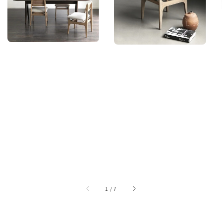
1
/
7