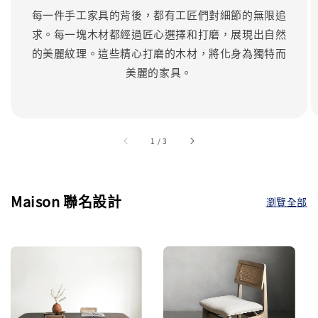
每一件手工家具的背後，都有工匠們對細節的無限追
求。每一塊木材都經過匠心選擇和打磨，展現出自然
的美麗紋理。這些精心打磨的木材，將化身為獨特而
美麗的家具。
accessibility.of
1
/
3
Maison 聯名設計
瀏覽全部