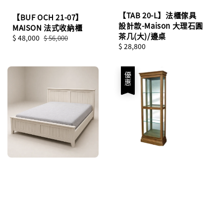
【TAB 20-L】法櫃傢具
【BUF OCH 21-07】
設計款-Maison 大理石圓
MAISON 法式收納櫃
茶几(大)/邊桌
Sale
$ 48,000
Regular
$ 56,000
Regular
$ 28,800
price
price
price
優惠