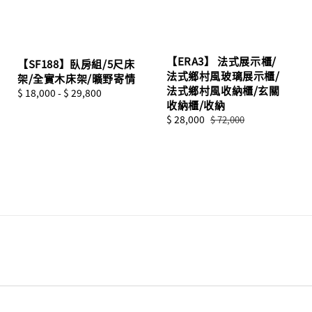
【ERA3】 法式展示櫃/
【SF188】臥房組/5尺床
法式鄉村風玻璃展示櫃/
架/全實木床架/曠野寄情
法式鄉村風收納櫃/玄關
Regular
$ 18,000
-
$ 29,800
收納櫃/收納
price
Sale
$ 28,000
Regular
$ 72,000
price
price