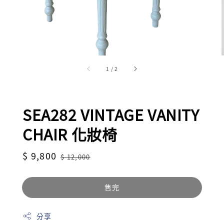
1
/
2
SEA282 VINTAGE VANITY
CHAIR 化妝椅
Sale
$ 9,800
Regular
$ 12,000
price
price
售完
分享