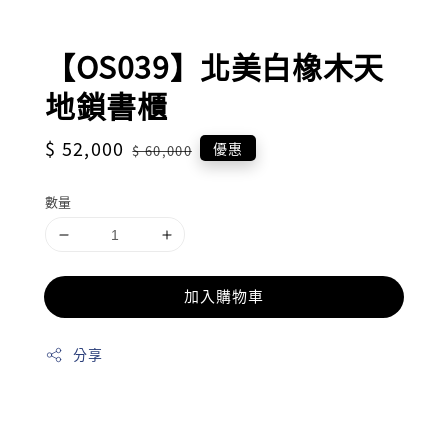
【OS039】北美白橡木天
地鎖書櫃
Sale
$ 52,000
Regular
優惠
$ 60,000
price
price
數量
加入購物車
分享