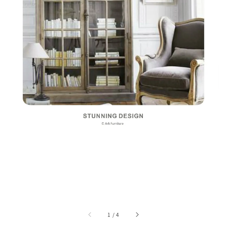
1
/
4