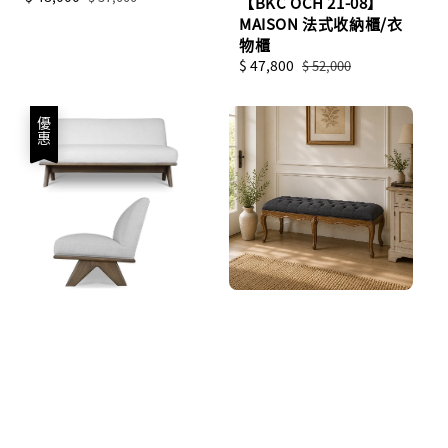
【BKC OCH 21-08】
price
price
MAISON 法式收納櫃/衣
物櫃
Sale
$ 47,800
Regular
$ 52,000
price
price
優惠