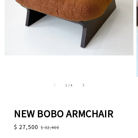
1
/
4
NEW BOBO ARMCHAIR
Sale
$ 27,500
Regular
$ 32,400
price
price