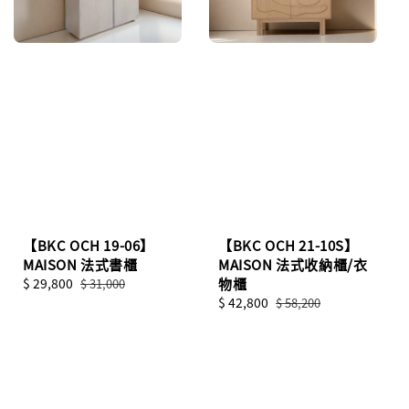
【BKC OCH 19-06】
【BKC OCH 21-10S】
MAISON 法式書櫃
MAISON 法式收納櫃/衣
Sale
$ 29,800
Regular
物櫃
$ 31,000
price
price
Sale
$ 42,800
Regular
$ 58,200
price
price