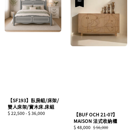
【SF193】臥房組/床架/
雙人床架/實木床.床組
Regular
$ 22,500
-
$ 36,000
【BUF OCH 21-07】
price
MAISON 法式收納櫃
Sale
$ 48,000
Regular
$ 56,000
price
price