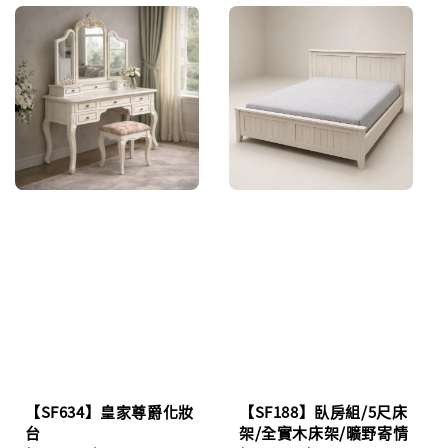
【SF634】皇家尊爵化妝
【SF188】臥房組/5尺床
台
架/全實木床架/曠野寄情