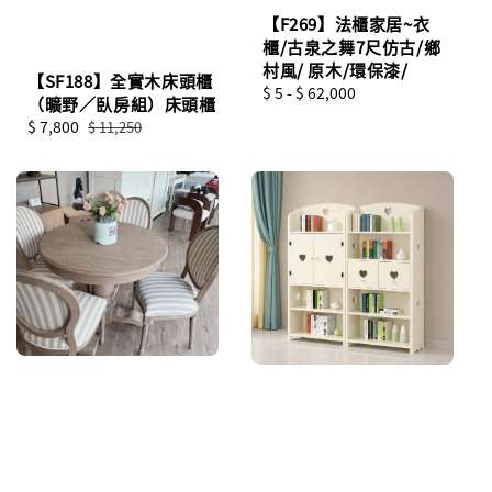
【F269】法櫃家居~衣
櫃/古泉之舞7尺仿古/鄉
村風/ 原木/環保漆/
【SF188】全實木床頭櫃
Regular
$ 5
-
$ 62,000
（曠野／臥房組）床頭櫃
price
Sale
$ 7,800
Regular
$ 11,250
price
price