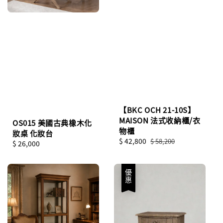
【BKC OCH 21-10S】
MAISON 法式收納櫃/衣
OS015 美國古典橡木化
物櫃
妝桌 化妝台
Sale
$ 42,800
Regular
$ 58,200
Regular
$ 26,000
price
price
price
優惠