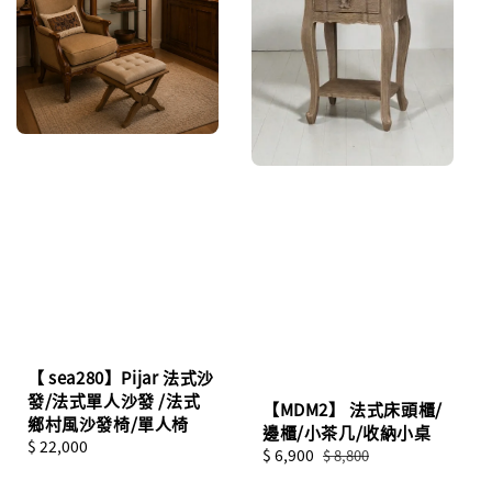
【 sea280】Pijar 法式沙
發/法式單人沙發 /法式
【MDM2】 法式床頭櫃/
鄉村風沙發椅/單人椅
邊櫃/小茶几/收納小桌
Regular
$ 22,000
Sale
$ 6,900
Regular
$ 8,800
price
price
price