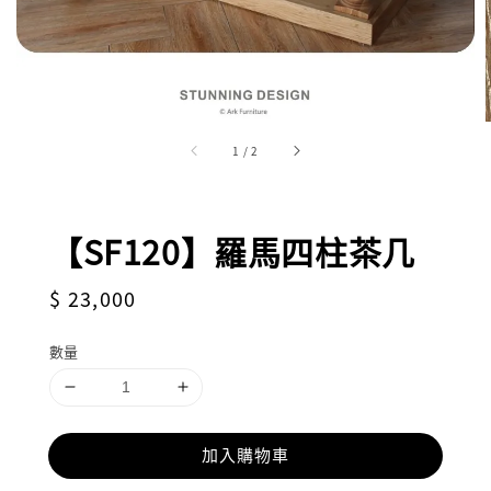
1
/
2
【SF120】羅馬四柱茶几
Regular
$ 23,000
price
數量
加入購物車