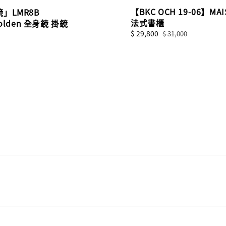
【BKC OCH 19-06】MA
」LMR8B
法式書櫃
Golden 全身鏡 掛鏡
Sale
$ 29,800
Regular
$ 31,000
price
price