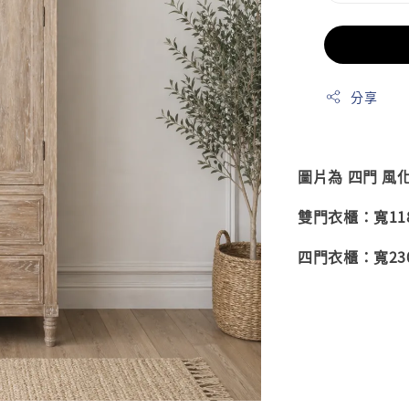
分享
圖片為 四門 風化
雙門衣櫃：寬118 
四門衣櫃：寬230 深