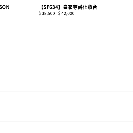
ISON
【SF634】皇家尊爵化妝台
Regular
$ 38,500
-
$ 42,000
price