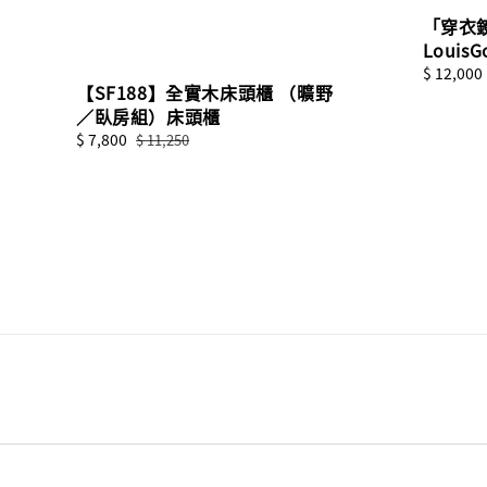
「穿衣鏡
Louis
Regular
$ 12,000
【SF188】全實木床頭櫃 （曠野
price
／臥房組）床頭櫃
Sale
$ 7,800
Regular
$ 11,250
price
price