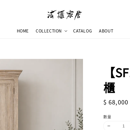
HOME
COLLECTION
CATALOG
ABOUT
【S
櫃
Regular
$ 68,000
price
數量