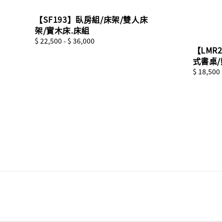
【SF193】臥房組/床架/雙人床
架/實木床.床組
Regular
$ 22,500
-
$ 36,000
【LMR2
price
式書桌/
Sale
$ 18,500
price