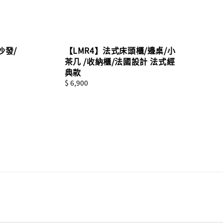
式沙發/
【LMR4】法式床頭櫃/邊桌/小
茶几 /收納櫃/法國設計 法式經
典款
Regular
$ 6,900
price