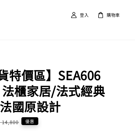
登入
購物車
貨特價區】SEA606
ar 法櫃家居/法式經典
 法國原設計
Regular
優惠
 14,800
price