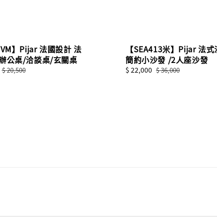
VM】Pijar 法國設計 法
【SEA413米】Pijar 法
辦公桌/洽談桌/玄關桌
簡約小沙發 /2人座沙發
Regular
Sale
$ 22,000
Regular
$ 20,500
$ 36,000
price
price
price