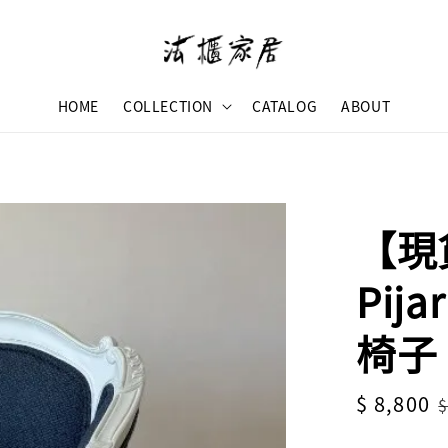
HOME
COLLECTION
CATALOG
ABOUT
【現
Pij
椅子
Sale
$ 8,800
$
price