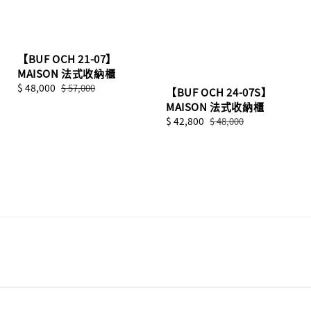
【BUF OCH 21-07】
MAISON 法式收納櫃
Sale
$ 48,000
Regular
$ 57,000
【BUF OCH 24-07S】
price
price
MAISON 法式收納櫃
Sale
$ 42,800
Regular
$ 48,000
price
price