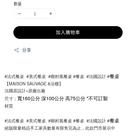
數量
加入購物車
分享
餐桌
#法式餐桌  #美式餐桌  #鄉村風餐桌 #餐桌  #法國設計 #
【MAISON SAUVAGE &法櫃】
法國原設計+原廠出廠
寬160公分 深100公分 高75公分 *不可訂製
尺寸：
材質
餐桌
#法式餐桌  #美式餐桌  #鄉村風餐桌 #餐桌  #法國設計 #
絕版限量精品手工家具數量有限售完為止，此款門市展示中