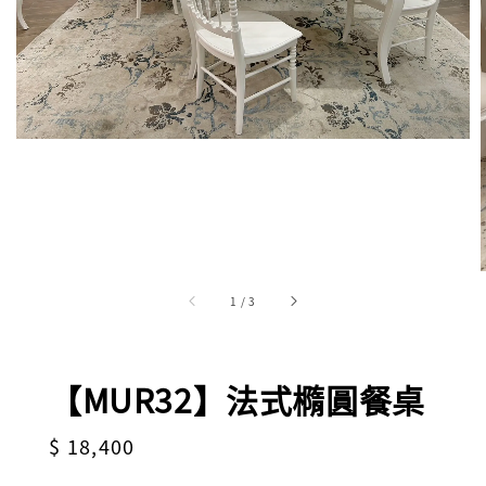
1
/
3
【MUR32】法式橢圓餐桌
Regular
$ 18,400
price