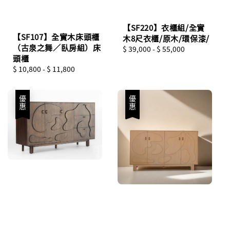
【SF220】衣櫃組/全實
【SF107】全實木床頭櫃
木8尺衣櫃/原木/環保漆/
（古泉之舞／臥房組）床
Regular
$ 39,000
-
$ 55,000
頭櫃
price
Regular
$ 10,800
-
$ 11,800
price
優惠
優惠