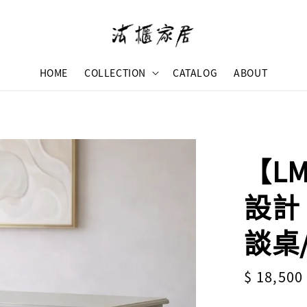
HOME
COLLECTION
CATALOG
ABOUT
【LM
設計
談桌
Sale
$ 18,500
price