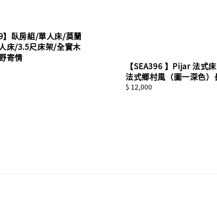
89】臥房組/單人床/莫蘭
人床/3.5尺床架/全實木
曠野寄情
【SEA396 】Pijar 法式
法式鄉村風（圖一深色）
Regular
$ 12,000
price