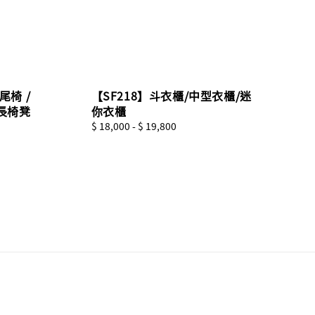
床尾椅 /
【SF218】斗衣櫃/中型衣櫃/迷
長椅凳
你衣櫃
Regular
$ 18,000
-
$ 19,800
price