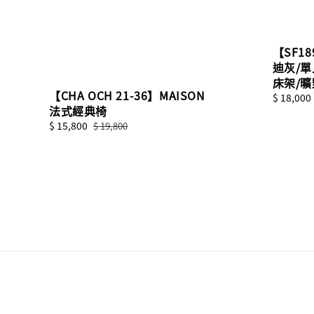
【SF1
迪灰/單
床架/
【CHA OCH 21-36】MAISON
Regular
$ 18,000
法式經典椅
price
Sale
$ 15,800
Regular
$ 19,800
price
price