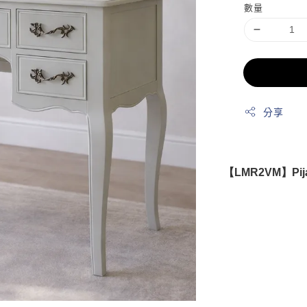
數量
分享
【LMR2VM】Pi