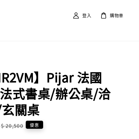
登入
購物車
R2VM】Pijar 法國
 法式書桌/辦公桌/洽
/玄關桌
Regular
優惠
$ 20,500
price