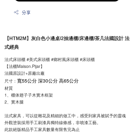
分享
【HTM2M】灰白色小邊桌/2抽邊櫃/床邊櫃/茶几法國設計 法
式經典
法式床頭櫃 #美式床頭櫃 #鄉村風床頭櫃 #床頭櫃
【法櫃Maison.Pijar】
法國原設計+原廠出廠
寬55公分 深30公分 高65公分
尺寸：
材質
1、櫃体翅子子木實木框架
2、實木腿
法式家具，可以從雕花及精細的做工中，感受到家具被賦予的靈魂
外觀塗裝採用手工刷漆具獨特線條感，非噴漆工藝。
此款絕版精品手工家具數量有限售完為止