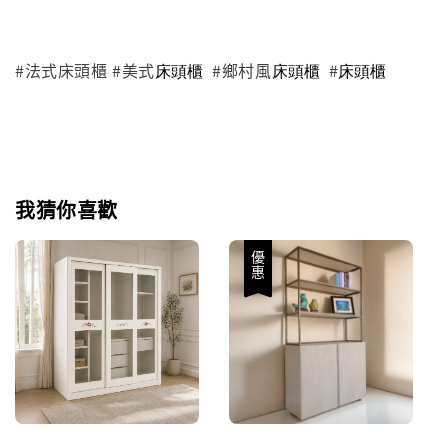
#法式床頭櫃 #美式
#鄉村風
#
床頭櫃
床頭櫃
床頭櫃
我猜你喜歡
優惠