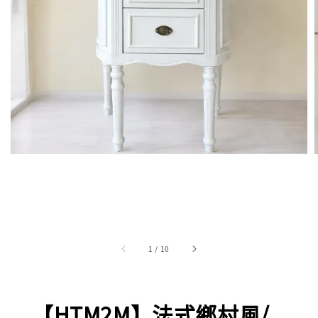
1
/
10
【HTM2M】法式鄉村風/