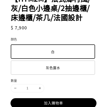
灰/白色小邊桌/2抽邊櫃/
床邊櫃/茶几/法國設計
Regular
$ 7,900
price
顏色
白
灰色露水
數量
加入購物車