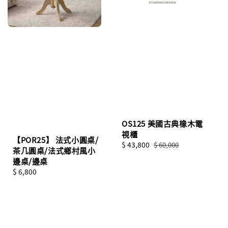
OS125 美國古典橡木電
視櫃
【POR25】 法式小圓桌/
Sale
$ 43,800
Regular
$ 60,000
茶几圓桌/法式鄉村風小
price
price
邊桌/邊桌
Regular
$ 6,800
price