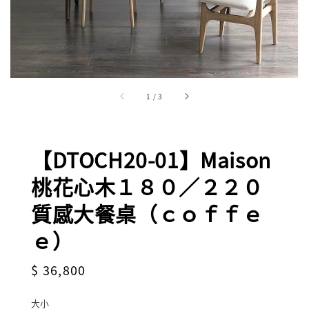
1
/
3
【DTOCH20-01】Maison
桃花心木１８０／２２０
質感大餐桌（ｃｏｆｆｅ
ｅ）
Regular
$ 36,800
price
大小