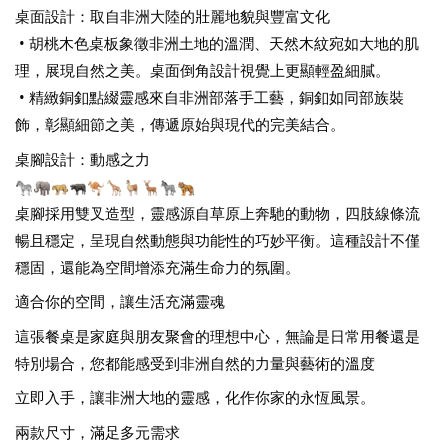
桌面設計：取自非洲大陸的壯麗地貌與豐富文化
 • 胡桃木色桌板象徵非洲土地的溫潤、天然木紋宛如大地的肌
理，展現自然之美。桌面倒角設計視覺上更顯輕盈細膩。
 • 精緻銅釦點綴靈感來自非洲部落手工藝，銅釦如同部族裝
飾，彰顯細節之美，傳遞原始與現代的完美結合。
桌腳設計：動感之力
桌腳採用雙叉造型，靈感源自草原上奔馳的動物，四肢線條流
暢且穩定，呈現自然動態與功能性的巧妙平衡。這種設計不僅
穩固，還能為空間增添充滿生命力的氛圍。
適合你的空間，讓生活充滿靈魂
這張餐桌是家庭與朋友聚會的理想中心，無論是日常用餐還是
特別場合，您都能感受到非洲自然的力量與藝術的溫度
立即入手，讓非洲大地的靈感，化作你家的永恆風景。
兩款尺寸，滿足多元需求