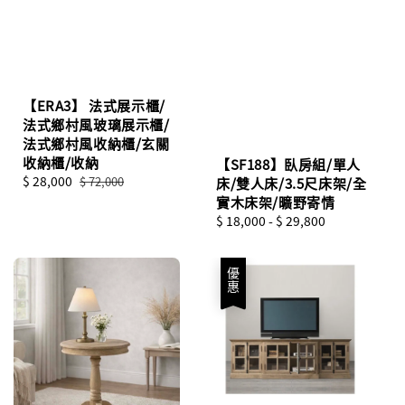
【ERA3】 法式展示櫃/
法式鄉村風玻璃展示櫃/
法式鄉村風收納櫃/玄關
收納櫃/收納
【SF188】臥房組/單人
Sale
$ 28,000
Regular
$ 72,000
床/雙人床/3.5尺床架/全
price
price
實木床架/曠野寄情
Regular
$ 18,000
-
$ 29,800
price
優惠