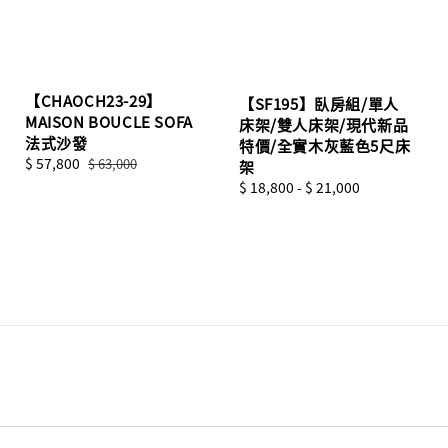
【CHAOCH23-29】
【SF195】臥房組/單人
MAISON BOUCLE SOFA
床架/雙人床架/現代新品
法式沙發
特價/全實木灰藍色5尺床
Sale
$ 57,800
Regular
$ 63,000
架
price
price
Regular
$ 18,800
-
$ 21,000
price