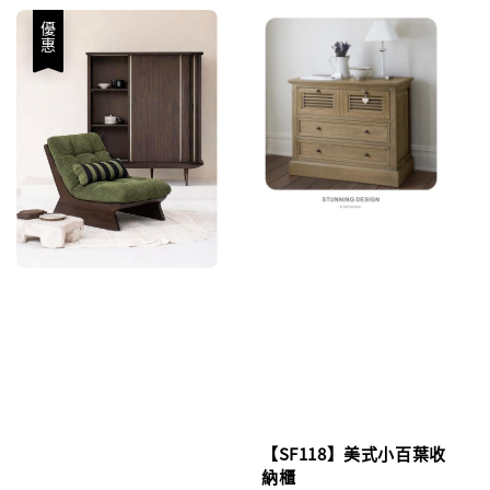
優惠
【SF118】美式小百葉收
納櫃