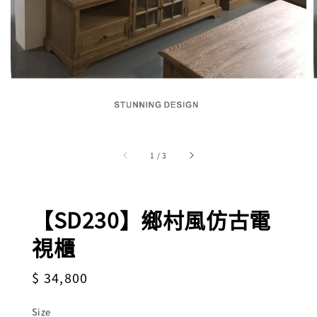
1
/
3
【SD230】鄉村風仿古電
視櫃
Regular
$ 34,800
price
Size