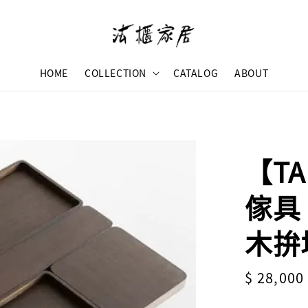
HOME
COLLECTION
CATALOG
ABOUT
【TA
傢具 
木拚
Sale
$ 28,000
price