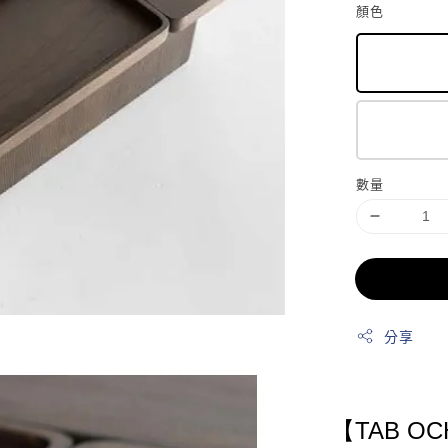
顏色
數量
分享
【TAB OC