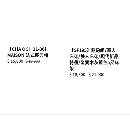
【CHA OCH 21-36】
【SF195】臥房組/單人
MAISON 法式經典椅
床架/雙人床架/現代新品
Sale
$ 15,800
Regular
$ 19,800
特價/全實木灰藍色5尺床
price
price
架
Regular
$ 18,800
-
$ 21,000
price