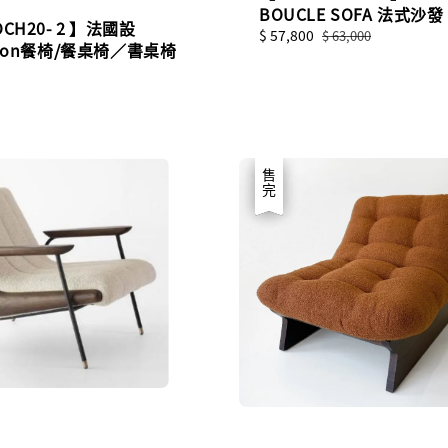
BOUCLE SOFA 法式沙發
OCH20-２】法國設
Sale
$ 57,800
Regular
$ 63,000
ison餐椅/餐桌椅／書桌椅
price
price
優惠
售完