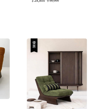
Sale
$ 28,800
Regular
$ 36,000
price
price
優惠