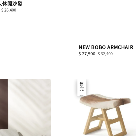
人休閒沙發
Regular
$ 26,400
price
NEW BOBO ARMCHAIR
Sale
$ 27,500
Regular
$ 32,400
price
price
優惠
售完