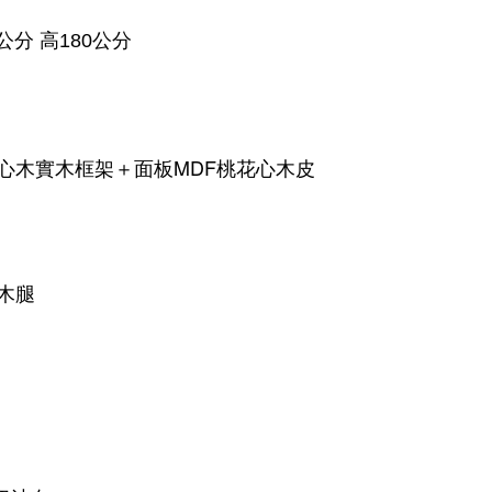
公分 高180公分
心木實木框架＋面板MDF桃花心木皮
）
木腿