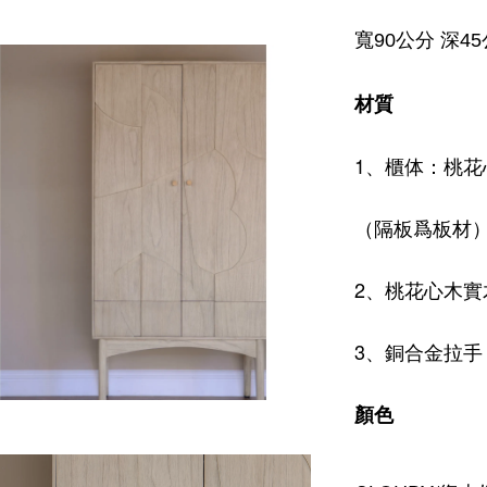
寬90公分 深45
材質
1、櫃体：桃花
（隔板爲板材
2、桃花心木實
3、銅合金拉手
顏色