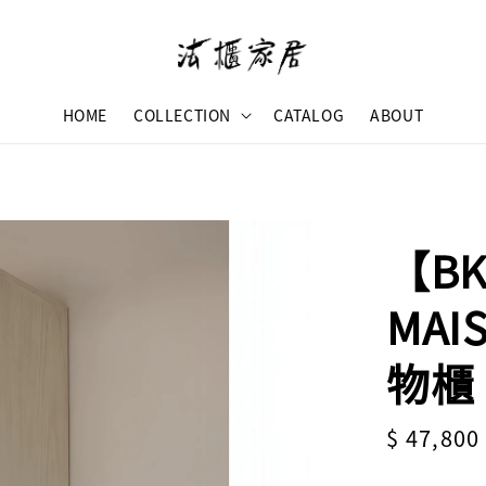
HOME
COLLECTION
CATALOG
ABOUT
【BK
MAI
物櫃
Sale
$ 47,800
price