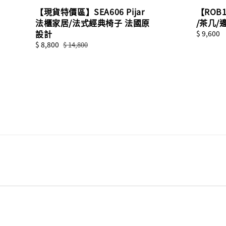
【現貨特價區】SEA606 Pijar
【ROB1
法櫃家居/法式經典椅子 法國原
/茶几/
設計
Regular
$ 9,600
price
Sale
$ 8,800
Regular
$ 14,800
price
price