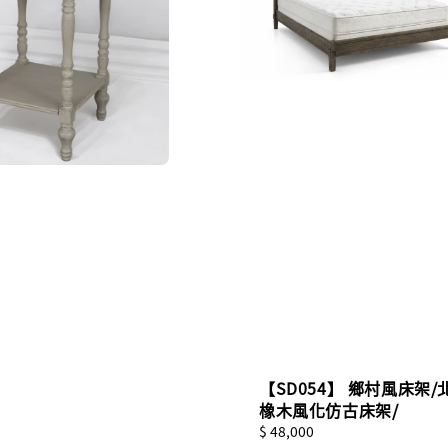
【SD054】 鄉村風床架/
橡木風化仿古床架/
Regular
$ 48,000