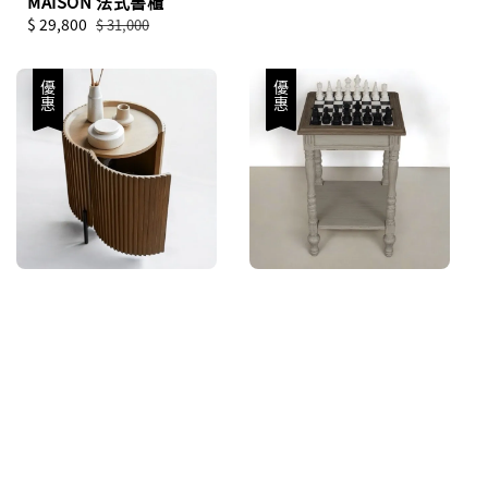
MAISON 法式書櫃
Sale
$ 29,800
Regular
$ 31,000
price
price
優惠
優惠