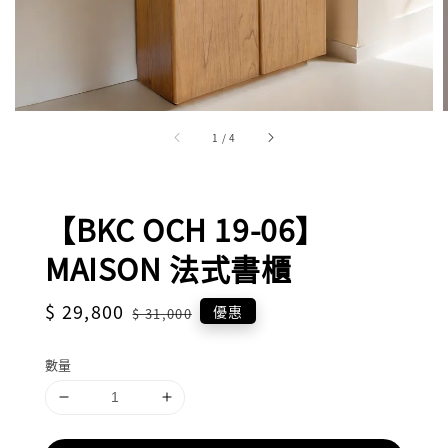
1
/
4
【BKC OCH 19-06】
MAISON 法式書櫃
Sale
$ 29,800
Regular
優惠
$ 31,000
price
price
數量