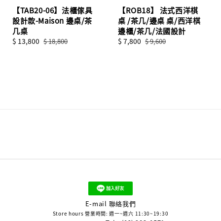
【TAB20-06】法櫃傢具
【ROB18】 法式西洋棋
設計款-Maison 邊桌/茶
桌 /茶几/邊桌 桌/西洋棋
几桌
邊櫃/茶几/法國設計
Sale
$ 13,800
Regular
Sale
$ 7,800
Regular
$ 18,800
$ 9,600
price
price
price
price
E-mail 聯絡我們
Store hours 營業時間: 週一~週六 11:30~19:30