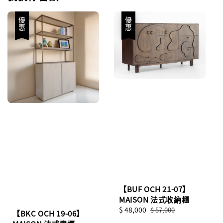
優惠
優惠
【BUF OCH 21-07】
MAISON 法式收納櫃
Sale
$ 48,000
Regular
$ 57,000
【BKC OCH 19-06】
price
price