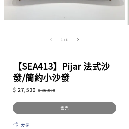
1
/
6
【SEA413】Pijar 法式沙
發/簡約小沙發
Sale
$ 27,500
Regular
$ 36,000
price
price
售完
分享