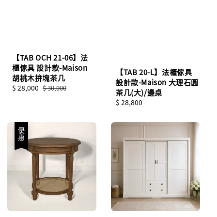
【TAB OCH 21-06】法
櫃傢具 設計款-Maison
【TAB 20-L】法櫃傢具
胡桃木拚塊茶几
設計款-Maison 大理石圓
Sale
$ 28,000
Regular
$ 30,000
茶几(大)/邊桌
price
price
Regular
$ 28,800
price
優惠