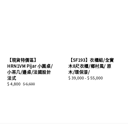
【現貨特價區】
【SF193】衣櫃組/全實
HRN1VM Pijar 小圓桌/
木8尺衣櫃/鄉村風/ 原
小茶几/邊桌/法國設計
木/環保漆/
法式
Regular
$ 39,000
-
$ 55,000
Sale
$ 4,800
Regular
price
$ 6,600
price
price