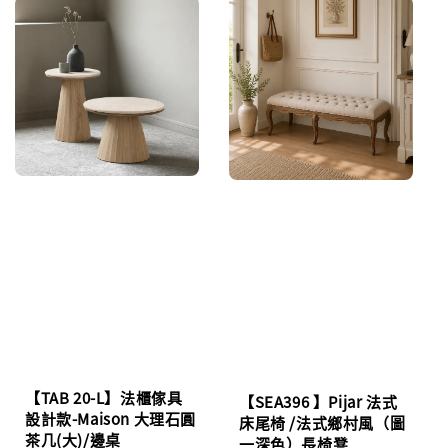
【TAB 20-L】法櫃傢具
【SEA396 】Pijar 法式
設計款-Maison 大理石圓
床尾椅 /法式鄉村風（圖
茶几(大)/邊桌
一深色）長椅凳