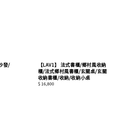
式沙發/
【LAV1】 法式書櫃/鄉村風收納
櫃/法式鄉村風書櫃/玄關桌/玄關
收納書櫃/收納/收納小桌
Regular
$ 16,800
price