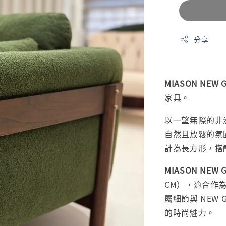
分享
MIASON NEW G
家具。
以一望無際的非
自然且放鬆的氛
計為長方形，搭
MIASON NEW G
CM），適合作為
屬細節與 NEW
的時尚魅力。