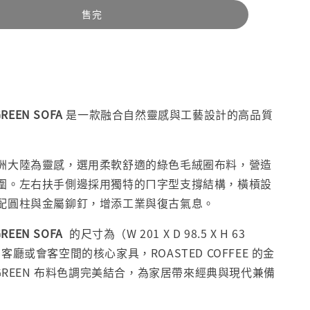
售完
REEN SOFA
是一款融合自然靈感與工藝設計的高品質
洲大陸為靈感，選用柔軟舒適的綠色毛絨圈布料，營造
圍。左右扶手側邊採用獨特的ㄇ字型支撐結構，橫槓設
配圓柱與金屬鉚釘，增添工業與復古氣息。
REEN SOFA
的尺寸為（W 201 X D 98.5 X H 63
客廳或會客空間的核心家具，ROASTED COFFEE 的金
 GREEN 布料色調完美結合，為家居帶來經典與現代兼備