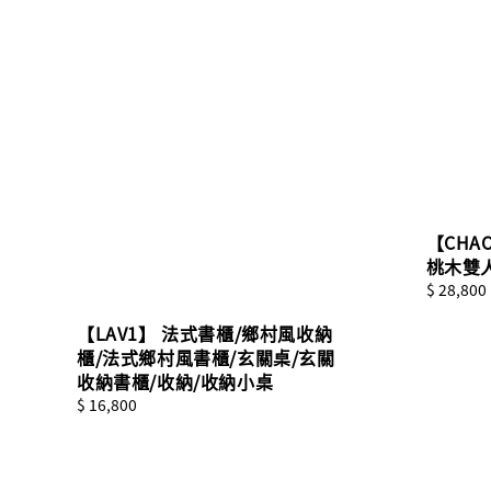
【CHAO
桃木雙
Sale
$ 28,800
price
【LAV1】 法式書櫃/鄉村風收納
櫃/法式鄉村風書櫃/玄關桌/玄關
收納書櫃/收納/收納小桌
Regular
$ 16,800
price