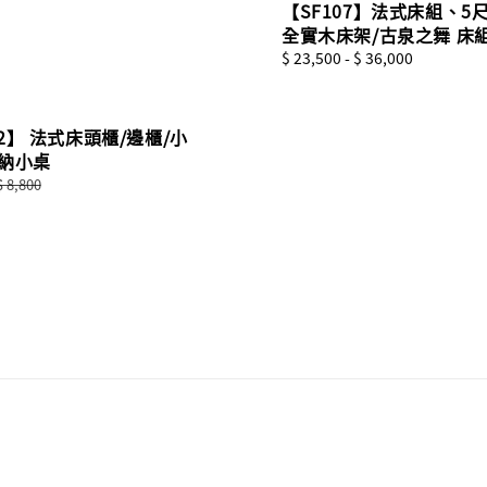
【SF107】法式床組、5
全實木床架/古泉之舞 床
Regular
$ 23,500
-
$ 36,000
price
2】 法式床頭櫃/邊櫃/小
收納小桌
Regular
$ 8,800
price