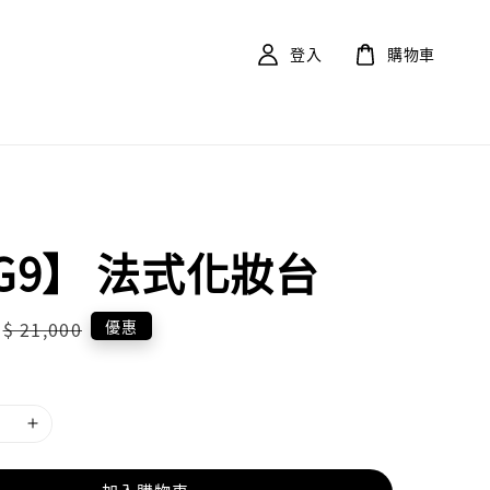
登入
購物車
IG9】 法式化妝台
Regular
優惠
$ 21,000
price