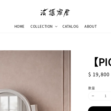
HOME
COLLECTION
CATALOG
ABOUT
【P
Sale
$ 19,800
price
數量