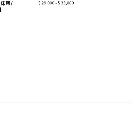
尺床架/
Regular
$ 29,000
-
$ 33,000
price
組