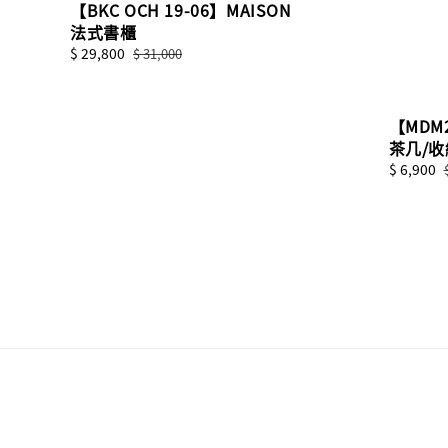
【BKC OCH 19-06】MAISON
法式書櫃
Sale
$ 29,800
Regular
$ 31,000
price
price
【MDM
茶几/
Sale
$ 6,900
price