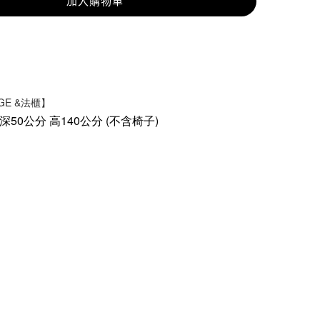
加入購物車
AGE &法櫃】
 深50公分 高140公分 (不含椅子)