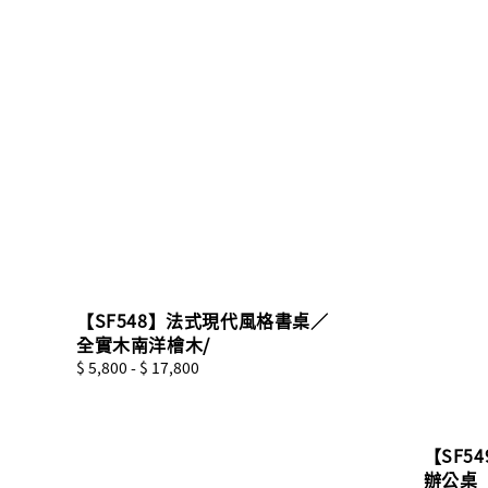
【SF548】法式現代風格書桌／
全實木南洋檜木/
Regular
$ 5,800
-
$ 17,800
price
【SF5
辦公桌