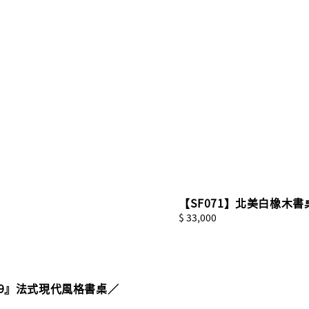
【SF071】北美白橡木書
Regular
$ 33,000
price
49』法式現代風格書桌／