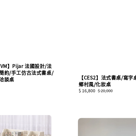
VM】Pijar 法國設計/法
簡約/手工仿古法式書桌/
【CES2】法式書桌/寫字
/洽談桌
鄉村風/化妝桌
Sale
$ 16,800
Regular
$ 20,000
price
price