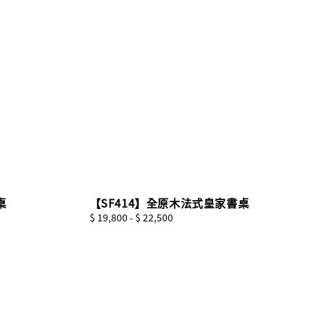
桌
【SF414】全原木法式皇家書桌
Regular
$ 19,800
-
$ 22,500
price