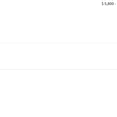
Regular
$ 5,800
-
price