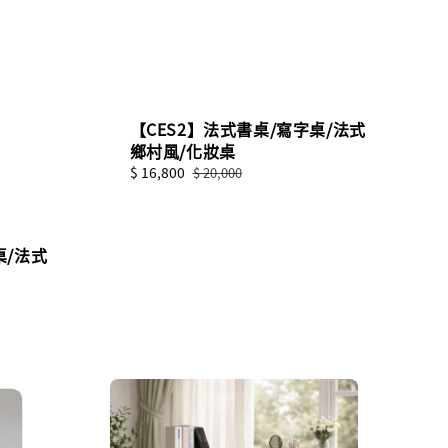
【CES2】法式書桌/寫字桌/法式
鄉村風/化妝桌
Sale
$ 16,800
Regular
$ 20,000
price
price
桌/法式