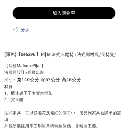
加入購物車
分享
(深色)【sea396 】Pijar
法式床尾椅 /法式鄉村風/長椅凳/
【法櫃Maison.Pijar】
法國原設計+原廠出廠
寬140公分 深57公分 高45公分
尺寸：
材質
1、櫃体翅子子木實木框架
2、實木腿
法式家具，可以從雕花及精細的做工中，感受到家具被賦予的靈
魂
外觀塗裝採用手工刷漆具獨特線條感，非噴漆工藝。