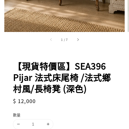
1
/
7
【現貨特價區】SEA396
Pijar 法式床尾椅 /法式鄉
村風/長椅凳 (深色)
Regular
$ 12,000
price
數量