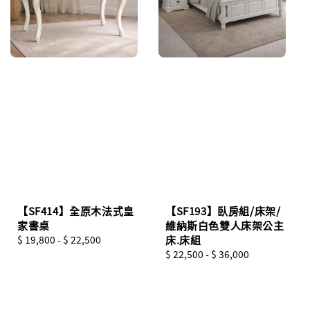
【SF414】全原木法式皇
【SF193】臥房組/床架/
家書桌
維納斯白色雙人床架公主
Regular
$ 19,800
-
$ 22,500
床.床組
price
Regular
$ 22,500
-
$ 36,000
price