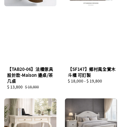
【TAB20-06】法櫃傢具
【SF147】鄉村風全實木
設計款-Maison 邊桌/茶
斗櫃 可訂製
几桌
Regular
$ 18,000
-
$ 19,800
Sale
$ 13,800
Regular
price
$ 18,800
price
price