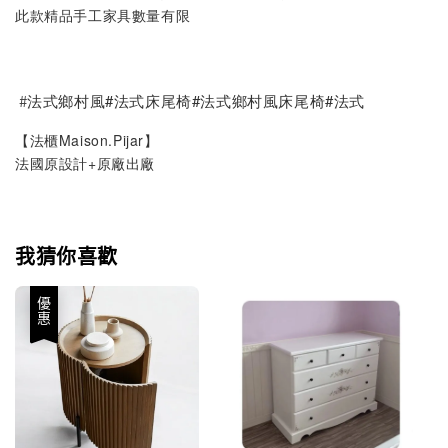
此款精品手工家具數量有限
#
法式鄉村風#法式床尾椅#法式鄉村風床尾椅#法式
【法櫃Maison.Pijar】
法國原設計+原廠出廠
我猜你喜歡
優惠