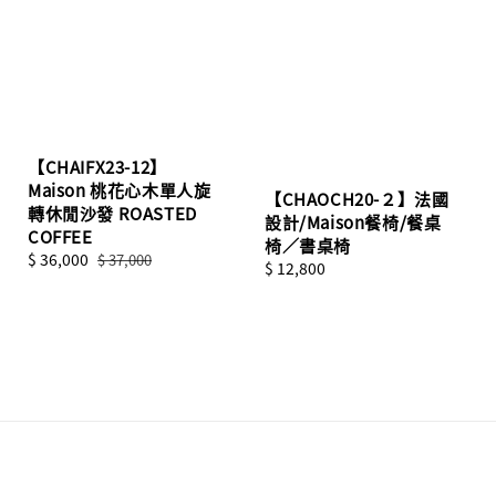
【CHAIFX23-12】
Maison 桃花心木單人旋
【CHAOCH20-２】法國
轉休閒沙發 ROASTED
設計/Maison餐椅/餐桌
COFFEE
椅／書桌椅
Sale
$ 36,000
Regular
$ 37,000
Regular
$ 12,800
price
price
price