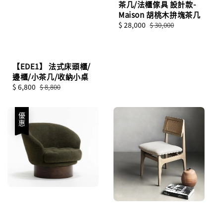
茶几/法櫃傢具 設計款-
Maison 胡桃木拚塊茶几
Sale
$ 28,000
Regular
$ 30,000
price
price
【EDE1】 法式床頭櫃/
邊櫃/小茶几/收納小桌
Sale
$ 6,800
Regular
$ 8,800
price
price
優惠