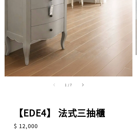
1
/
7
【EDE4】 法式三抽櫃
Regular
$ 12,000
price