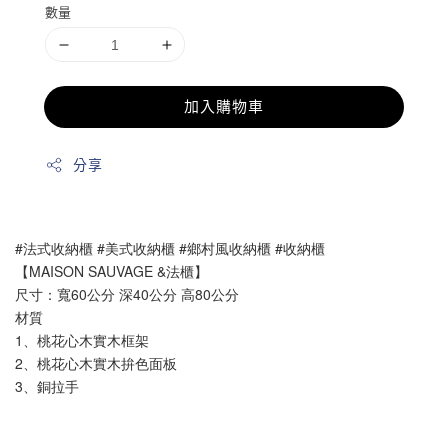
數量
加入購物車
分享
#法式收納櫃 #美式
收納
櫃 #鄉村風
收納
櫃 #
收納
櫃
【MAISON SAUVAGE &法櫃】
尺寸：寬60公分 深40公分 高80公分
材質
1、桃花心木實木框架
2、桃花心木實木拚色面板
3、銅拉手