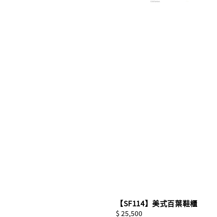
【SF114】美式百葉鞋櫃
Regular
$ 25,500