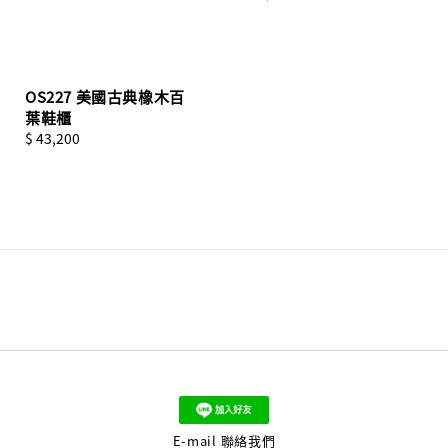
price
OS227 美國古典橡木百
葉鞋櫃
Regular
$ 43,200
price
E-mail 聯絡我們