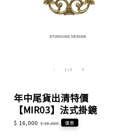
1
/
3
年中尾貨出清特價
【MIR03】法式掛鏡
Sale
$ 16,000
Regular
優惠
$ 26,000
price
price