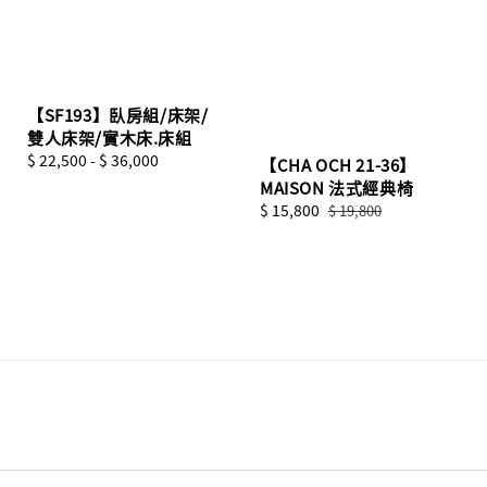
【SF193】臥房組/床架/
雙人床架/實木床.床組
Regular
$ 22,500
-
$ 36,000
【CHA OCH 21-36】
price
MAISON 法式經典椅
Sale
$ 15,800
Regular
$ 19,800
price
price