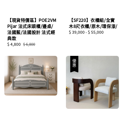
【現貨特價區】POE2VM
【SF220】衣櫃組/全實
Pijar 法式床頭櫃/邊桌/
木8尺衣櫃/原木/環保漆/
法國藍/法國設計 法式經
Regular
$ 39,000
-
$ 55,000
典款
price
Sale
$ 4,800
Regular
$ 6,800
price
price
優惠