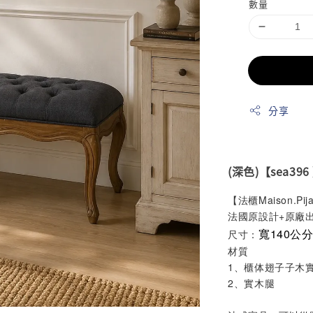
數量
分享
(深色)【sea396 
【法櫃Maison.Pij
法國原設計+原廠
寬140公分
尺寸：
材質
1、櫃体翅子子木
2、實木腿