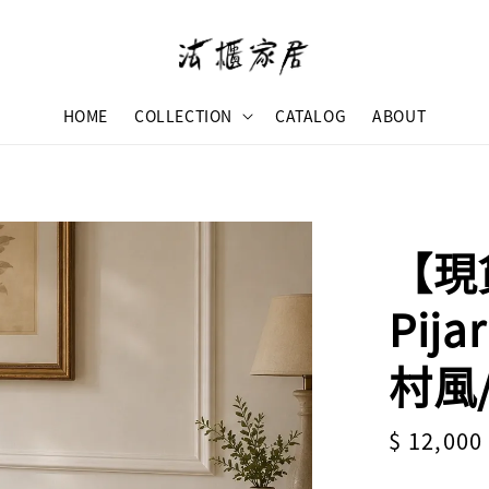
HOME
COLLECTION
CATALOG
ABOUT
【現
Pij
村風
Regular
$ 12,000
price