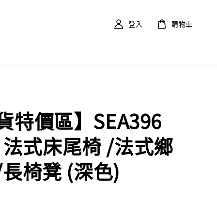
登入
購物車
貨特價區】SEA396
ar 法式床尾椅 /法式鄉
/長椅凳 (深色)