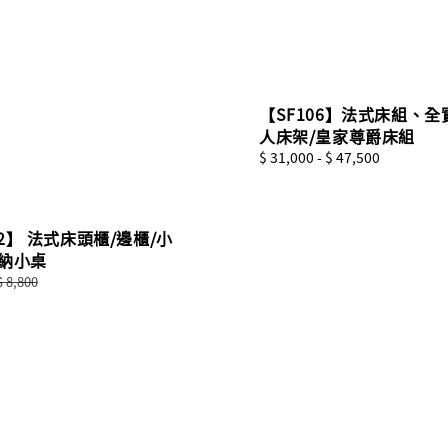
【SF106】法式床組、全
人床架/皇家尊爵床組
Regular
$ 31,000
-
$ 47,500
price
2】 法式床頭櫃/邊櫃/小
收納小桌
Regular
$ 8,800
price