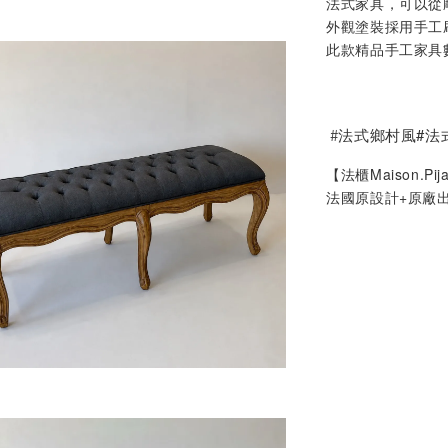
法式家具，可以從
外觀塗裝採用手工
此款精品手工家具
#
法式鄉村風#法
【法櫃Maison.Pij
法國原設計+原廠