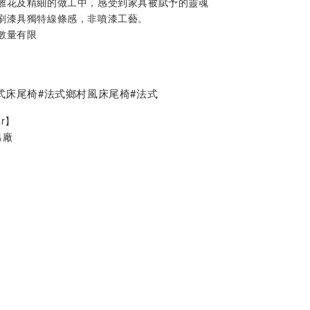
雕花及精細的做工中，感受到家具被賦予的靈魂
刷漆具獨特線條感，非噴漆工藝。
數量有限
式床尾椅#法式鄉村風床尾椅#法式
ar】
出廠