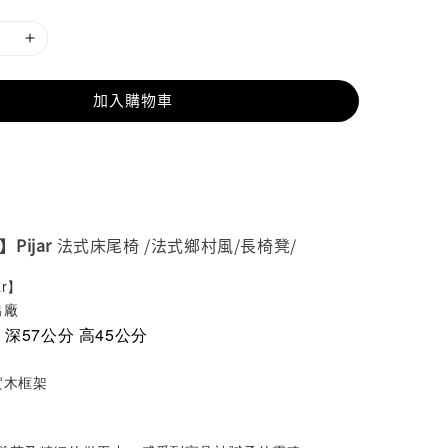
加入購物車
】Pijar
法式床尾椅 /法式鄉村風/長椅凳/
ar】
出廠
 深57公分 高45公分
實木框架