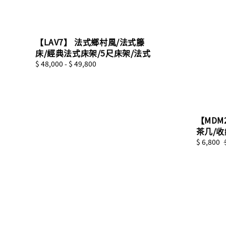
【LAV7】 法式鄉村風/法式籐
床/經典法式床架/5尺床架/法式
Regular
$ 48,000
-
$ 49,800
price
【MDM
茶几/
Sale
$ 6,800
price