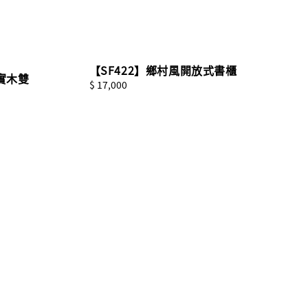
【SF422】鄉村風開放式書櫃
實木雙
Regular
$ 17,000
price