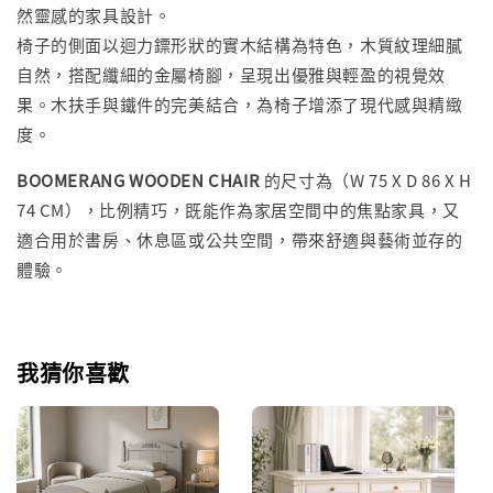
然靈感的家具設計。
椅子的側面以迴力鏢形狀的實木結構為特色，木質紋理細膩
自然，搭配纖細的金屬椅腳，呈現出優雅與輕盈的視覺效
果。木扶手與鐵件的完美結合，為椅子增添了現代感與精緻
度。
BOOMERANG WOODEN CHAIR
的尺寸為（W 75 X D 86 X H
74 CM），比例精巧，既能作為家居空間中的焦點家具，又
適合用於書房、休息區或公共空間，帶來舒適與藝術並存的
體驗。
我猜你喜歡