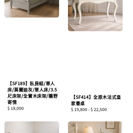
【SF189】臥房組/單人
床/莫蘭迪灰/單人床/3.5
尺床架/全實木床架/曠野
【SF414】全原木法式皇
寄情
家書桌
Regular
$ 18,000
Regular
$ 19,800
-
$ 22,500
price
price