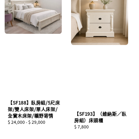
【SF188】臥房組/5尺床
架/雙人床架/單人床架/
【SF193】（維納斯／臥
全實木床架/曠野寄情
房組）床頭櫃
Regular
$ 24,000
-
$ 29,000
Regular
$ 7,800
price
price