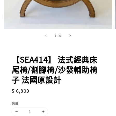
1
/
5
【SEA414】 法式經典床
尾椅/割腳椅/沙發輔助椅
子 法國原設計
Regular
$ 6,800
price
數量