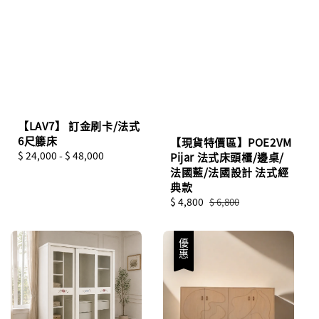
【LAV7】 訂金刷卡/法式
6尺籐床
【現貨特價區】POE2VM
Regular
$ 24,000
-
$ 48,000
Pijar 法式床頭櫃/邊桌/
price
法國藍/法國設計 法式經
典款
Sale
$ 4,800
Regular
$ 6,800
price
price
優惠