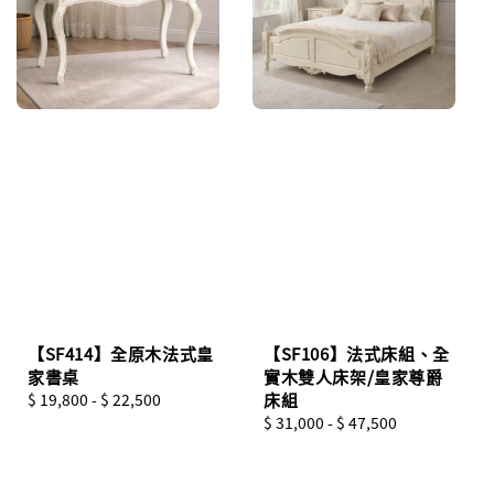
【SF414】全原木法式皇
【SF106】法式床組、全
家書桌
實木雙人床架/皇家尊爵
Regular
$ 19,800
-
$ 22,500
床組
price
Regular
$ 31,000
-
$ 47,500
price