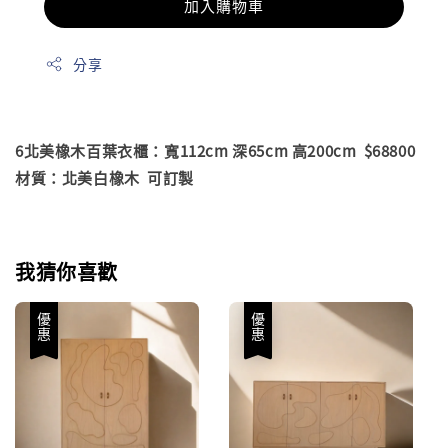
加入購物車
分享
6北美橡木百葉衣櫃：寬112cm 深65cm 高200cm $68800
材質：北美白橡木 可訂製
我猜你喜歡
優惠
優惠