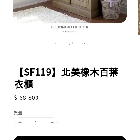
1
/
2
【SF119】北美橡木百葉
衣櫃
Regular
$ 68,800
price
數量