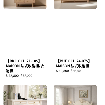
【BKC OCH 21-10S】
【BUF OCH 24-07S】
MAISON 法式收納櫃/衣
MAISON 法式收納櫃
物櫃
Sale
$ 42,800
Regular
$ 48,000
Sale
$ 42,800
Regular
price
price
$ 58,200
price
price