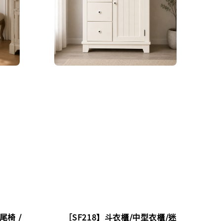
床尾椅 /
［SF218】斗衣櫃/中型衣櫃/迷