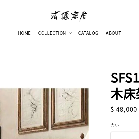
HOME
COLLECTION
CATALOG
ABOUT
SF
木床
Regular
$ 48,000
price
大小