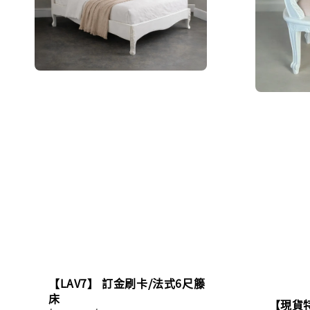
【LAV7】 訂金刷卡/法式6尺籐
床
【現貨特