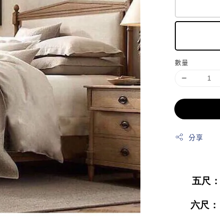
數量
分享
五尺
六尺：