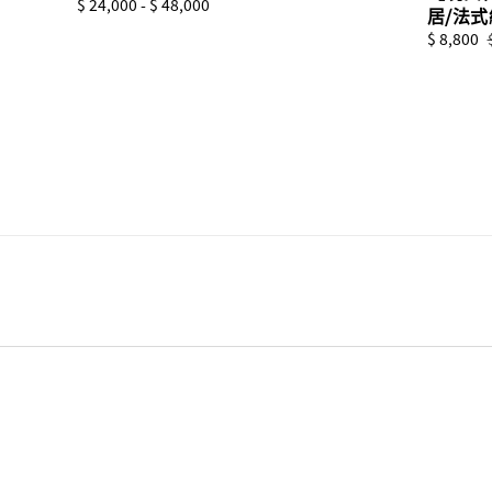
Regular
$ 24,000
-
$ 48,000
居/法
price
Sale
$ 8,800
price