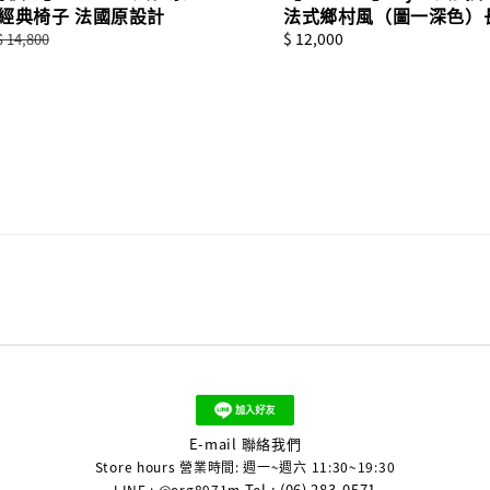
式經典椅子 法國原設計
法式鄉村風（圖一深色）
Regular
Regular
$ 12,000
$ 14,800
price
price
E-mail 聯絡我們
Store hours 營業時間: 週一~週六 11:30~19:30
Tel : (06) 283-0571
LINE : @org8971m