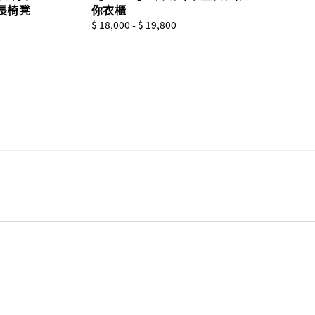
長椅凳
你衣櫃
Regular
$ 18,000
-
$ 19,800
price