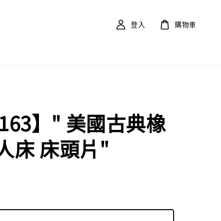
登入
購物車
163】" 美國古典橡
人床 床頭片"