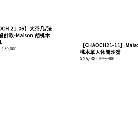
OCH 21-06】大茶几/法
設計款-Maison 胡桃木
几
【CHAOCH21-11】Mais
Regular
$ 30,000
桃木單人休閒沙發
price
Sale
$ 25,000
Regular
$ 26,400
price
price