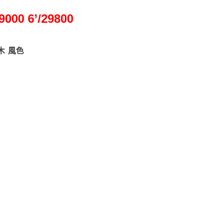
000 6’/29800
木 風色