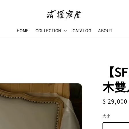
HOME
COLLECTION
CATALOG
ABOUT
【SF
木雙
Regular
$ 29,000
price
大小