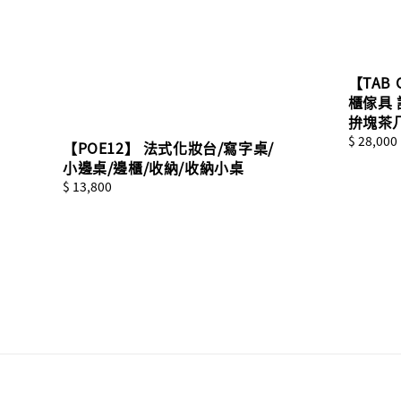
【TAB 
櫃傢具 
拚塊茶
Sale
$ 28,000
【POE12】 法式化妝台/寫字桌/
price
小邊桌/邊櫃/收納/收納小桌
Regular
$ 13,800
price