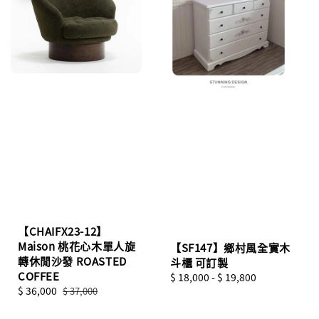
【CHAIFX23-12】
Maison 桃花心木單人旋
【SF147】鄉村風全實木
轉休閒沙發 ROASTED
斗櫃 可訂製
COFFEE
Regular
$ 18,000
-
$ 19,800
Sale
$ 36,000
Regular
$ 37,000
price
price
price