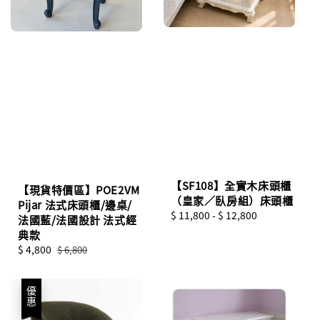
【SF108】全實木床頭櫃
【現貨特價區】POE2VM
（皇家／臥房組）床頭櫃
Pijar 法式床頭櫃/邊桌/
Regular
$ 11,800
-
$ 12,800
法國藍/法國設計 法式經
price
典款
Sale
$ 4,800
Regular
$ 6,800
price
price
優惠