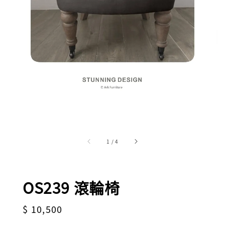
1
/
4
OS239 滾輪椅
Regular
$ 10,500
price