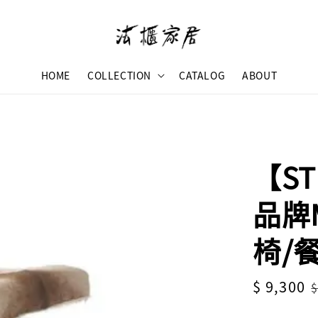
HOME
COLLECTION
CATALOG
ABOUT
【ST
品牌
椅/
Sale
$ 9,300
$
price