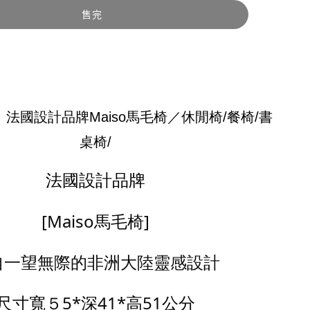
售完
01】法國設計品牌Maiso馬毛椅／休閒椅/餐椅/書
桌椅/
法國設計品牌
[Maiso馬毛椅]
自一望無際的非洲大陸靈感設計
尺寸寬５5*深41*高51公分