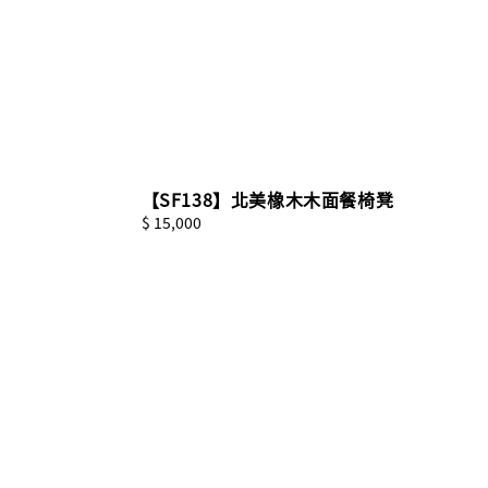
【SF138】北美橡木木面餐椅凳
Regular
$ 15,000
price