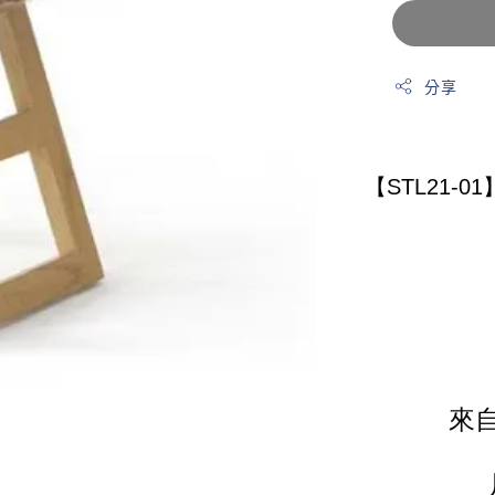
分享
【STL21-
來