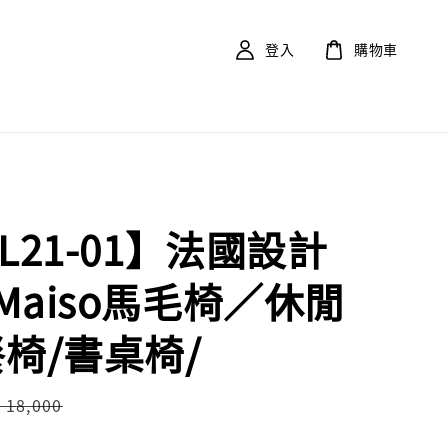
登入
購物車
L21-01】法國設計
Maiso馬毛椅／休閒
餐椅/書桌椅/
Regular
 18,000
price