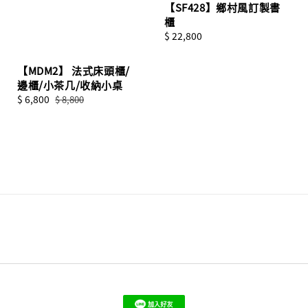
【SF428】鄉村風訂製書
櫃
Regular
$ 22,800
price
【MDM2】 法式床頭櫃/
邊櫃/小茶几/收納小桌
Sale
$ 6,800
Regular
$ 8,800
price
price