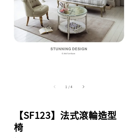
1
/
4
【SF123】法式滾輪造型
椅