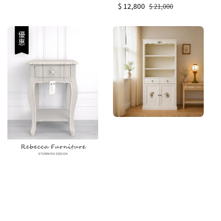
Sale
$ 12,800
Regular
$ 21,000
price
price
優惠