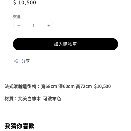
Regular
$ 10,500
price
數量
加入購物車
分享
法式滾輪造型椅：寬68cm 深60cm 高72cm $10,500
材質：北美白橡木 可改布色
我猜你喜歡