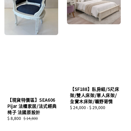
【SF188】臥房組/5尺床
架/雙人床架/單人床架/
【現貨特價區】SEA606
全實木床架/曠野寄情
Pijar 法櫃家居/法式經典
Regular
$ 24,000
-
$ 29,000
椅子 法國原設計
price
Sale
$ 8,800
Regular
$ 14,800
price
price