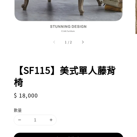
1
/
2
【SF115】美式單人藤背
椅
Regular
$ 18,000
price
數量