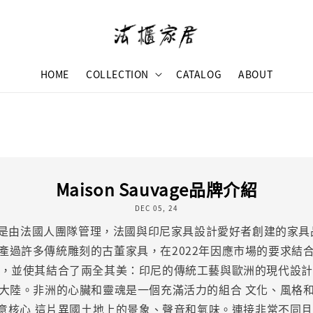
HOME
COLLECTION
CATALOG
ABOUT
Maison Sauvage品牌介紹
DEC 05, 24
ge的家具是由法國人團隊管理，法國與印尼家具設計愛好者創建的家
產過許多傳統雕刻的古董家具，在2022年因應市場的要求結
並使其結合了兩全其美：印尼的傳統工藝與歐洲的現代設計感。￼ M
大陸。非洲的心臟和靈魂是一個充滿活力的組合 文化、風格
意核心 這片異國土地上的景象、聲音和氣味。連接非常不同且