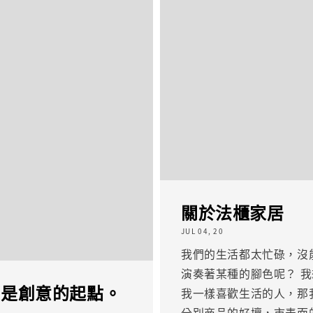
關於法櫃家居
JUL 04, 20
我們的生活都太忙碌，沒
演奏著某種的腳色呢？ 
都是創意的起點。
我一樣喜歡生活的人，那
分別商品的好壞，市表面