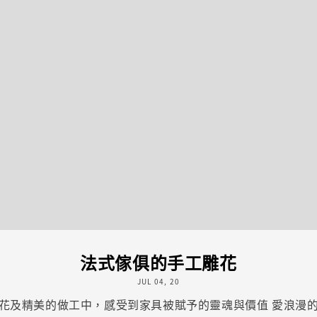
法式傢俱的手工雕花
JUL 04, 20
花及精美的做工中，感受到家具被賦予的靈魂與價值 愛浪漫