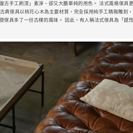
復古手工刷漆」素淨、卻又大膽單純的用色。 法式風格傢具
古典傢具以桃花心木為主要材質，完全採用純手工精緻雕刻
使傢具多了一份古樸的風味。 因此，有人稱法式傢具為「感