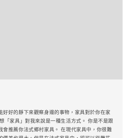
能好好的靜下來觀察身邊的事物，家具對於你在家
我想「家具」對我來說是一種生活方式。 你是不是跟
我會推薦你法式鄉村家具。 在現代家具中，你很難
的價差也很大。但是在法式家具中，卻可以從雕花