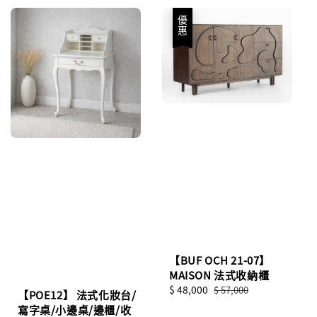
優惠
【BUF OCH 21-07】
MAISON 法式收納櫃
Sale
$ 48,000
Regular
$ 57,000
【POE12】 法式化妝台/
price
price
寫字桌/小邊桌/邊櫃/收