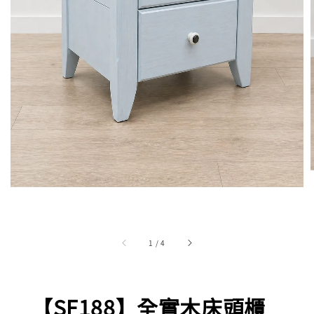
1
/
4
【SF188】全實木床頭櫃