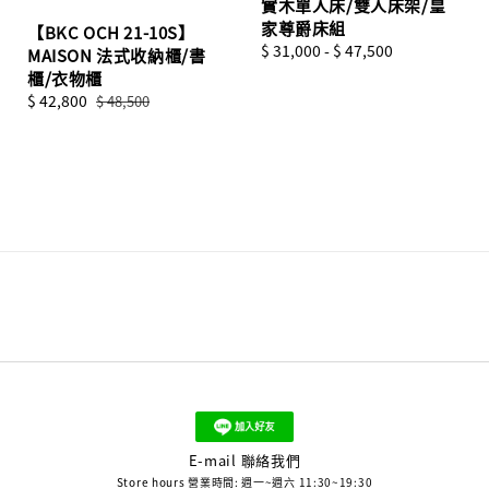
實木單人床/雙人床架/皇
家尊爵床組
【BKC OCH 21-10S】
Regular
$ 31,000
-
$ 47,500
MAISON 法式收納櫃/書
price
櫃/衣物櫃
Sale
$ 42,800
Regular
$ 48,500
price
price
E-mail 聯絡我們
Store hours 營業時間: 週一~週六 11:30~19:30