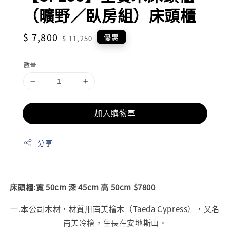
（曠野／臥房組）床頭櫃
Sale
$ 7,800
Regular
優惠
$ 11,250
price
price
數量
加入購物車
分享
床頭櫃:寬 50cm 深 45cm 高 50cm $7800
一.本公司木材，材質用南美檜木（Taeda Cypress），又名
南美冷檜，生長在安地斯山。