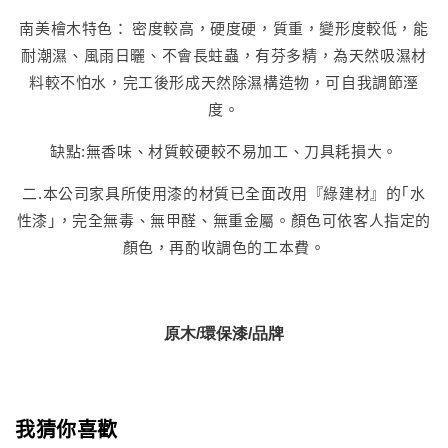
南美檜木特色： 密度較高，硬度硬，質重，變形度較低，能
耐潮濕、風雨日曬、不會長蛀蟲，有芬多精，為天然吸濕材
料較不怕水，完工後形成天然除濕構造物，可自我調節溼
度。
缺點:無香味、材質較硬較不易加工、刀具耗損大。
二.本公司家具所使用漆的材質已全面改用『綠建材』的｢水
性漆｣，完全無毒、無甲醛、無重金屬。顏色可依客人指定的
顏色，再酌收調色的工本費。
原木/環保漆/品牌
我猜你喜歡