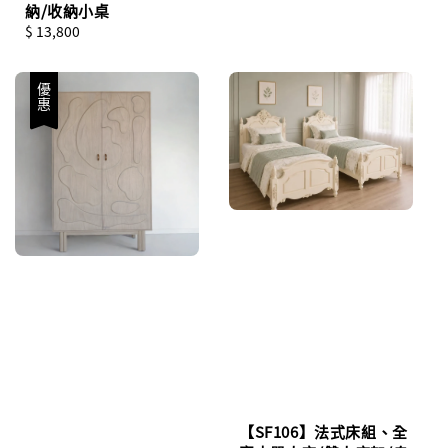
納/收納小桌
Regular
$ 13,800
price
優惠
【SF106】法式床組、全