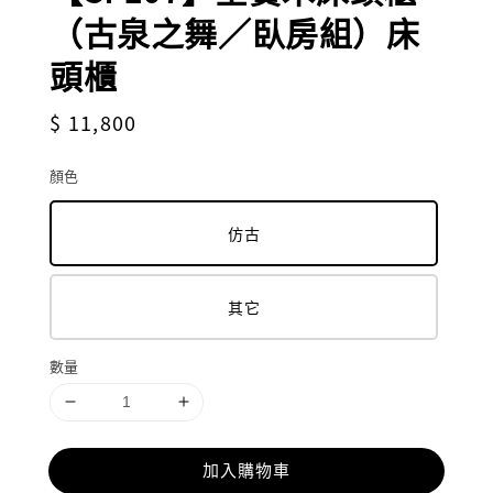
（古泉之舞／臥房組）床
頭櫃
Regular
$ 11,800
price
顏色
仿古
其它
數量
加入購物車