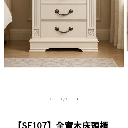
1
/
3
【SF107】全實木床頭櫃