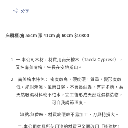
分享
床頭櫃:寬 55cm 深 41cm 高 60cm $10800
一.本公司木材，材質用南美檜木（Taeda Cypress），
又名南美冷檜，生長在安地斯山。
南美檜木特色： 密度較高，硬度硬，質重，變形度較
低，能耐潮濕、風雨日曬、不會長蛀蟲，有芬多精，為
天然吸濕材料較不怕水，完工後形成天然除濕構造物，
可自我調節溼度。
缺點:無香味、材質較硬較不易加工、刀具耗損大。
二.本公司家具所使用漆的材質已全面改用『綠建材』