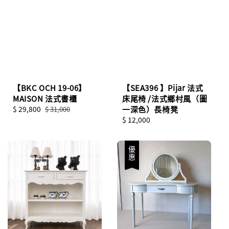
【BKC OCH 19-06】
【SEA396 】Pijar 法式
MAISON 法式書櫃
床尾椅 /法式鄉村風（圖
Sale
$ 29,800
Regular
一深色）長椅凳
$ 31,000
price
price
Regular
$ 12,000
price
優惠