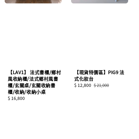
【LAV1】 法式書櫃/鄉村
【現貨特價區】PIG9 法
風收納櫃/法式鄉村風書
式化妝台
櫃/玄關桌/玄關收納書
Sale
$ 12,800
Regular
$ 21,000
櫃/收納/收納小桌
price
price
Regular
$ 16,800
price