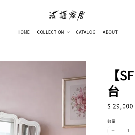
HOME
COLLECTION
CATALOG
ABOUT
【S
台
Regular
$ 29,000
price
數量