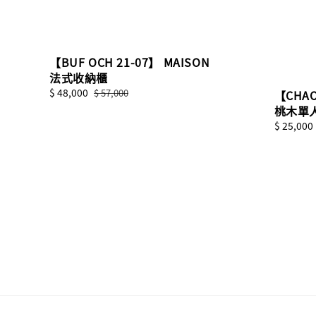
【BUF OCH 21-07】 MAISON
法式收納櫃
Sale
$ 48,000
Regular
$ 57,000
【CHAO
price
price
桃木單
Sale
$ 25,000
price