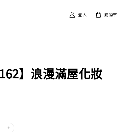
登入
購物車
F162】浪漫滿屋化妝