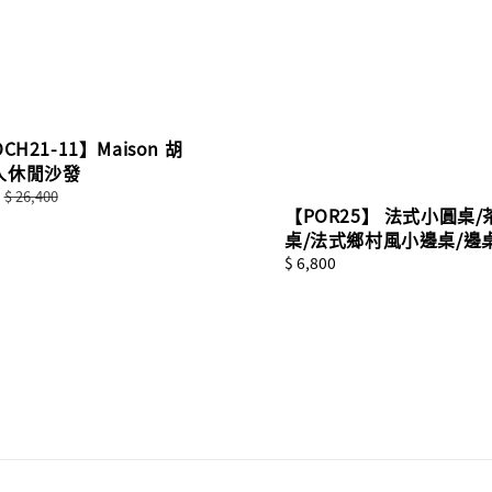
CH21-11】Maison 胡
人休閒沙發
Regular
$ 26,400
【POR25】 法式小圓桌
price
桌/法式鄉村風小邊桌/邊
Regular
$ 6,800
price