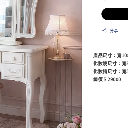
分享
產品尺寸：寬108c
化妝鏡尺寸：寬84c
化妝椅尺寸：寬50c
總價＄29000