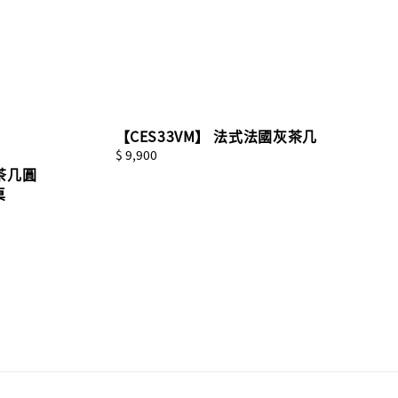
【CES33VM】 法式法國灰茶几
Regular
$ 9,900
/茶几圓
price
桌