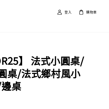
登入
購物車
OR25】 法式小圓桌/
圓桌/法式鄉村風小
/邊桌