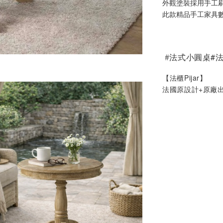
外觀塗裝採用手工
此款精品手工家具
#
法式小圓桌#
【法櫃Pijar】
法國原設計+原廠