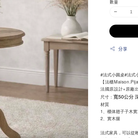
數量
分享
#
法式小圓桌#法式
【法櫃Maison.Pij
法國原設計+原廠
寬50公分 
尺寸：
材質
1、櫃体翅子子木實
2、實木腿
法式家具，可以從