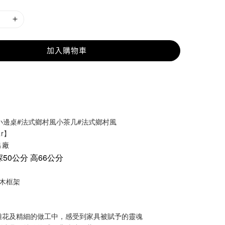
加入購物車
小邊桌#法式鄉村風小茶几#法式鄉村風
ar】
出廠
深50公分 高66公分
木框架
雕花及精細的做工中，感受到家具被賦予的靈魂