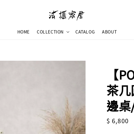
HOME
COLLECTION
CATALOG
ABOUT
【P
茶几
邊桌
Regular
$ 6,800
price