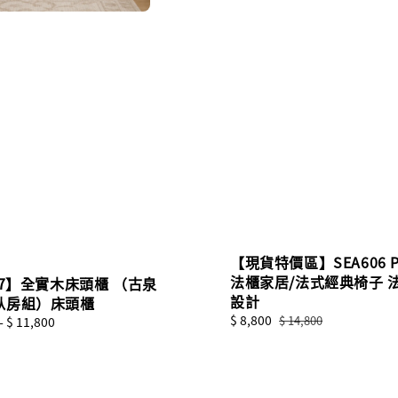
【現貨特價區】SEA606 Pi
法櫃家居/法式經典椅子 
07】全實木床頭櫃 （古泉
設計
臥房組）床頭櫃
Sale
$ 8,800
Regular
$ 14,800
-
$ 11,800
price
price