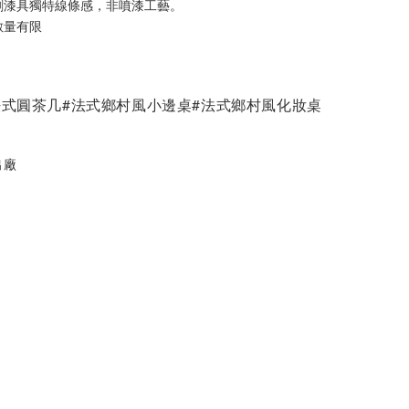
刷漆具獨特線條感，非噴漆工藝。
數量有限
法式圓茶几#法式鄉村風小邊桌#法式鄉村風化妝桌
出廠