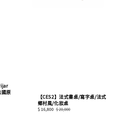
jar
法國原
【CES2】法式書桌/寫字桌/法式
鄉村風/化妝桌
Sale
$ 16,800
Regular
$ 20,000
price
price