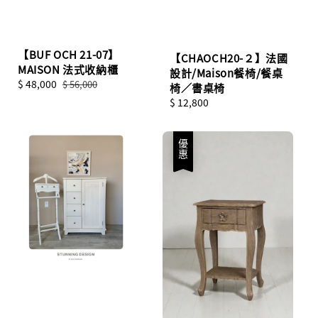
【BUF OCH 21-07】
【CHAOCH20-２】法國
MAISON 法式收納櫃
設計/Maison餐椅/餐桌
Sale
$ 48,000
Regular
$ 56,000
椅／書桌椅
price
price
Regular
$ 12,800
price
優惠