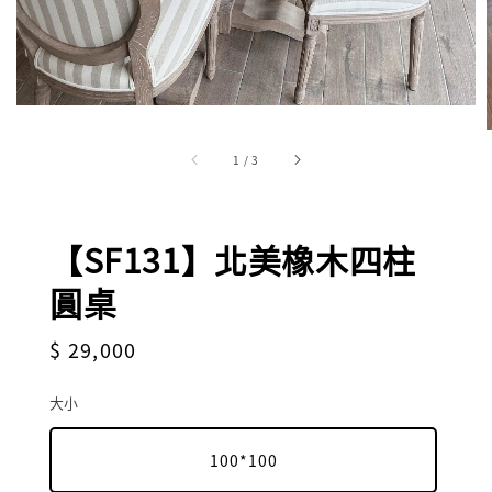
1
/
3
【SF131】北美橡木四柱
圓桌
Regular
$ 29,000
price
大小
100*100