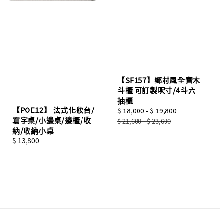
【SF157】鄉村風全實木
斗櫃 可訂製呎寸/4斗六
抽櫃
【POE12】 法式化妝台/
Sale
$ 18,000
-
$ 19,800
Regular
寫字桌/小邊桌/邊櫃/收
price
price
$ 21,600
-
$ 23,600
納/收納小桌
Regular
$ 13,800
price