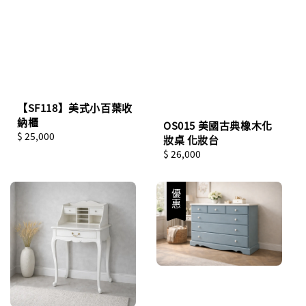
【SF118】美式小百葉收
納櫃
OS015 美國古典橡木化
Regular
$ 25,000
妝桌 化妝台
price
Regular
$ 26,000
price
優惠