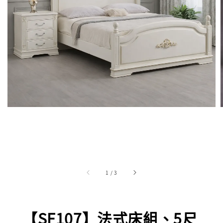
1
/
3
【SF107】法式床組、5尺