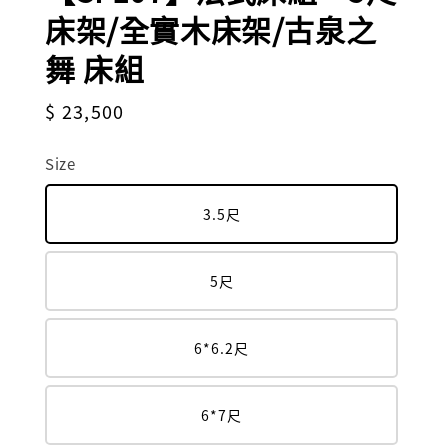
床架/全實木床架/古泉之
舞 床組
Regular
$ 23,500
price
Size
3.5尺
5尺
6*6.2尺
6*7尺