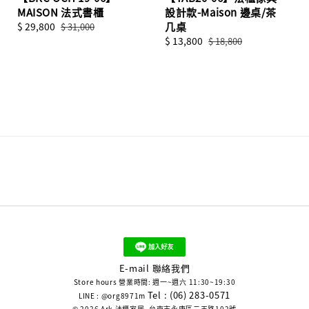
MAISON 法式書櫃
設計款-Maison 邊桌/茶
Sale
$ 29,800
Regular
几桌
$ 31,000
price
price
Sale
$ 13,800
Regular
$ 18,800
price
price
E-mail 聯絡我們
Store hours 營業時間: 週一~週六 11:30~19:30
Tel : (06) 283-0571
LINE : @org8971m
© 2026 Ark 法櫃家居. 台南市永康區二王路102號