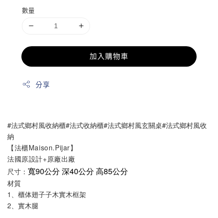
數量
加入購物車
分享
#
法式鄉村風收納櫃#法式收納櫃#法式鄉村風玄關桌#法式鄉村風收
納
【法櫃Maison.Pijar】
法國原設計+原廠出廠
寬90公分 深40公分 高85公分
尺寸：
材質
1、櫃体翅子子木實木框架
2、實木腿