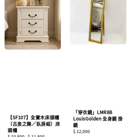
「穿衣鏡」LMR8B
【SF107】全實木床頭櫃
LouisGolden 全身鏡 掛
（古泉之舞／臥房組）床
鏡
頭櫃
Regular
$ 12,000
Regular
$ 10,800
-
$ 11,800