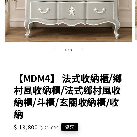
1
/
3
【MDM4】 法式收納櫃/鄉
村風收納櫃/法式鄉村風收
納櫃/斗櫃/玄關收納櫃/收
納
Sale
$ 18,800
Regular
優惠
$ 21,000
price
price