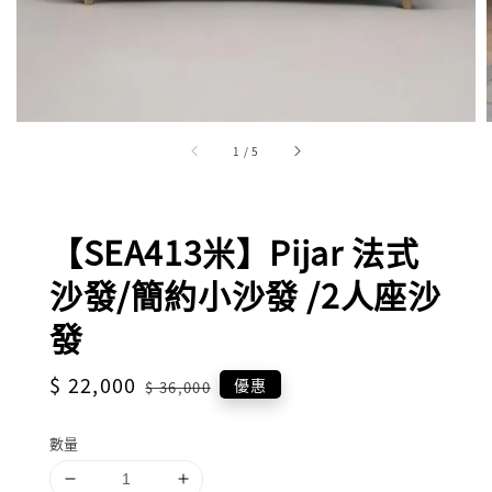
1
/
5
【SEA413米】Pijar 法式
沙發/簡約小沙發 /2人座沙
發
Sale
$ 22,000
Regular
優惠
$ 36,000
price
price
數量