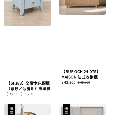
【BUF OCH 24-07S】
MAISON 法式收納櫃
Sale
$ 42,800
Regular
$ 48,000
【SF188】全實木床頭櫃
price
price
（曠野／臥房組）床頭櫃
Sale
$ 7,800
Regular
$ 11,250
price
price
優惠
優惠