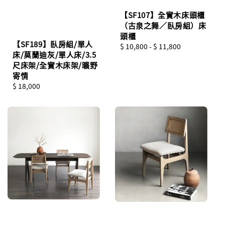
【SF107】全實木床頭櫃
（古泉之舞／臥房組）床
頭櫃
【SF189】臥房組/單人
Regular
$ 10,800
-
$ 11,800
床/莫蘭迪灰/單人床/3.5
price
尺床架/全實木床架/曠野
寄情
Regular
$ 18,000
price