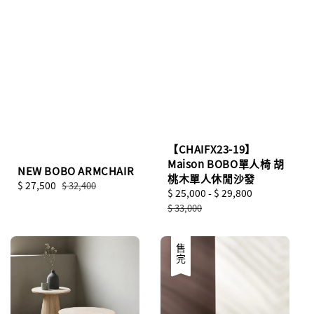
【CHAIFX23-19】
Maison BOBO單人椅 胡
NEW BOBO ARMCHAIR
桃木單人休閒沙發
Sale
$ 27,500
Regular
$ 32,400
Sale
$ 25,000
-
$ 29,800
Regular
price
price
price
price
$ 33,000
售完