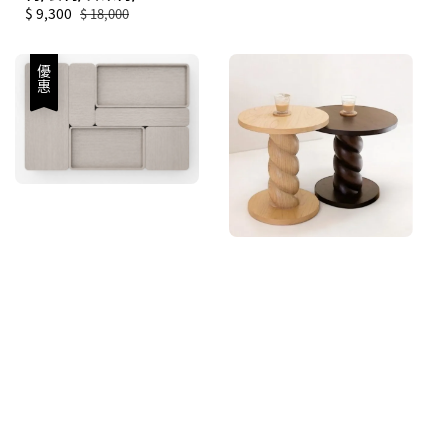
Sale
$ 9,300
Regular
$ 18,000
price
price
優惠