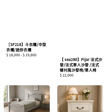
［SF218】斗衣櫃/中型
衣櫃/迷你衣櫃
Regular
$ 18,000
-
$ 19,800
【 sea280】Pijar 法式沙
price
發/法式單人沙發 /法式
鄉村風沙發椅/單人椅
Regular
$ 22,000
price