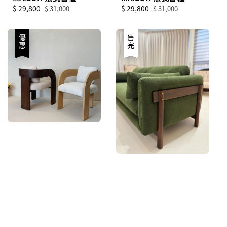
Sale
$ 29,800
Regular
Sale
$ 29,800
Regular
$ 31,000
$ 31,000
price
price
price
price
優惠
優惠
售完