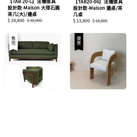
【TAB 20-L】法櫃傢具
【TAB20-06】法櫃傢具
設計款-Maison 大理石圓
設計款-Maison 邊桌/茶
茶几(大)/邊桌
几桌
Sale
$ 28,800
Regular
Sale
$ 13,800
Regular
$ 30,000
$ 18,800
price
price
price
price
優惠
售完
優惠