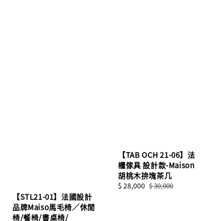
【TAB OCH 21-06】法
櫃傢具 設計款-Maison
胡桃木拚塊茶几
Sale
$ 28,000
Regular
$ 30,000
price
price
【STL21-01】法國設計
品牌Maiso馬毛椅／休閒
椅/餐椅/書桌椅/