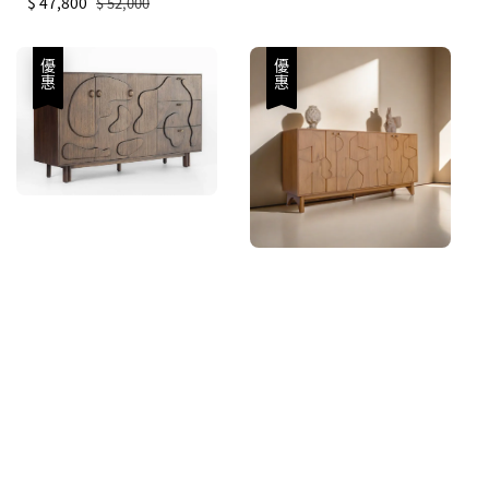
Sale
$ 47,800
Regular
price
$ 52,000
price
price
優惠
優惠