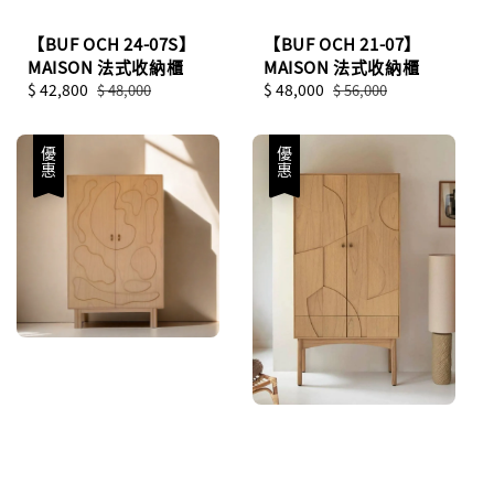
【BUF OCH 24-07S】
【BUF OCH 21-07】
MAISON 法式收納櫃
MAISON 法式收納櫃
Sale
$ 42,800
Regular
Sale
$ 48,000
Regular
$ 48,000
$ 56,000
price
price
price
price
優惠
優惠