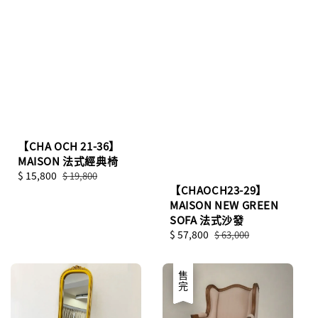
【CHA OCH 21-36】
MAISON 法式經典椅
Sale
$ 15,800
Regular
$ 19,800
【CHAOCH23-29】
price
price
MAISON NEW GREEN
SOFA 法式沙發
Sale
$ 57,800
Regular
$ 63,000
price
price
優惠
售完