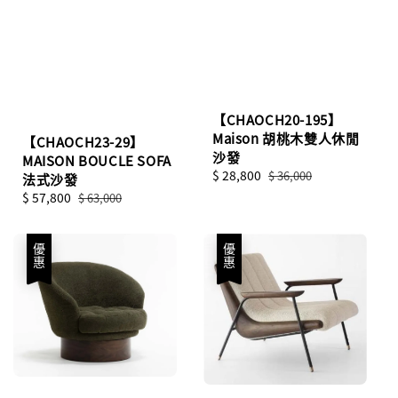
【CHAOCH20-195】
Maison 胡桃木雙人休閒
【CHAOCH23-29】
沙發
MAISON BOUCLE SOFA
Sale
$ 28,800
Regular
$ 36,000
法式沙發
price
price
Sale
$ 57,800
Regular
$ 63,000
price
price
優惠
優惠