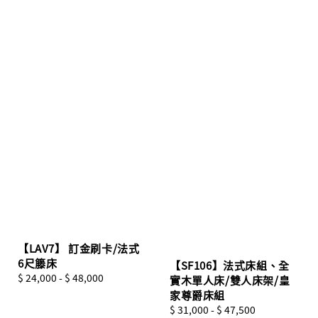
【LAV7】 訂金刷卡/法式
6尺籐床
【SF106】法式床組、全
Regular
$ 24,000
-
$ 48,000
實木單人床/雙人床架/皇
price
家尊爵床組
Regular
$ 31,000
-
$ 47,500