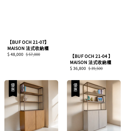
【BUF OCH 21-07】
MAISON 法式收納櫃
Sale
$ 48,000
Regular
$ 57,000
【BUF OCH 21-04 】
price
price
MAISON 法式收納櫃
Sale
$ 36,800
Regular
$ 39,500
price
price
優惠
優惠