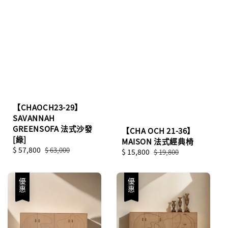
【CHAOCH23-29】
SAVANNAH
GREENSOFA 法式沙發
【CHA OCH 21-36】
[綠]
MAISON 法式經典椅
Sale
$ 57,800
Regular
$ 63,000
Sale
$ 15,800
Regular
$ 19,800
price
price
price
price
優惠
優惠