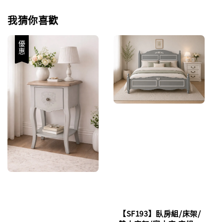
我猜你喜歡
優惠
【SF193】臥房組/床架/