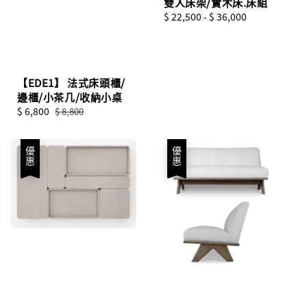
雙人床架/實木床.床組
Regular
$ 22,500
-
$ 36,000
price
【EDE1】 法式床頭櫃/
邊櫃/小茶几/收納小桌
Sale
$ 6,800
Regular
$ 8,800
price
price
優惠
優惠